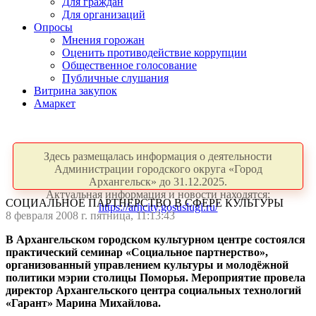
Для граждан
Для организаций
Опросы
Мнения горожан
Оценить противодействие коррупции
Общественное голосование
Публичные слушания
Витрина закупок
Амаркет
Здесь размещалась информация о деятельности
Администрации городского округа «Город
Архангельск» до 31.12.2025.
Актуальная информация и новости находятся:
СОЦИАЛЬНОЕ ПАРТНЕРСТВО В СФЕРЕ КУЛЬТУРЫ
https://arhcity.gosuslugi.ru/
8 февраля 2008 г. пятница, 11:13:43
В Архангельском городском культурном центре состоялся
практический семинар «Социальное партнерство»,
организованный управлением культуры и молодёжной
политики мэрии столицы Поморья. Мероприятие провела
директор Архангельского центра социальных технологий
«Гарант» Марина Михайлова.