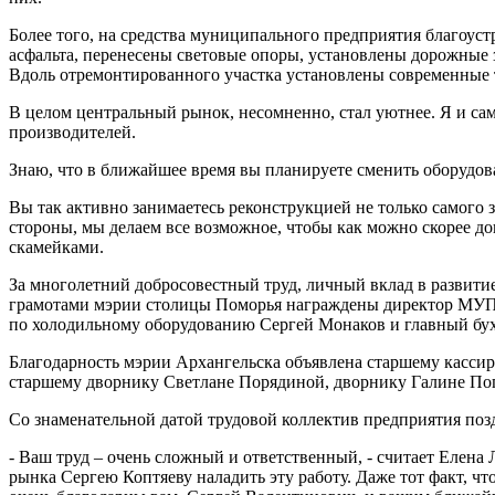
Более того, на средства муниципального предприятия благоу
асфальта, перенесены световые опоры, установлены дорожные з
Вдоль отремонтированного участка установлены современные
В целом центральный рынок, несомненно, стал уютнее. Я и са
производителей.
Знаю, что в ближайшее время вы планируете сменить оборудов
Вы так активно занимаетесь реконструкцией не только самого 
стороны, мы делаем все возможное, чтобы как можно скорее д
скамейками.
За многолетний добросовестный труд, личный вклад в развитие
грамотами мэрии столицы Поморья награждены директор МУП 
по холодильному оборудованию Сергей Монаков и главный бух
Благодарность мэрии Архангельска объявлена старшему кассир
старшему дворнику Светлане Порядиной, дворнику Галине По
Со знаменательной датой трудовой коллектив предприятия поз
- Ваш труд – очень сложный и ответственный, - считает Елена
рынка Сергею Коптяеву наладить эту работу. Даже тот факт, чт