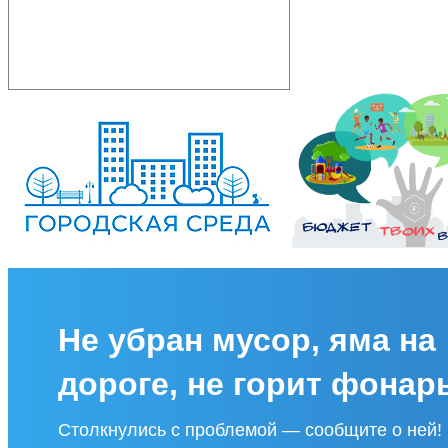
Не убран мусор, яма на
дороге, не горит фонар
Столкнулись с проблемой — сообщите о ней!