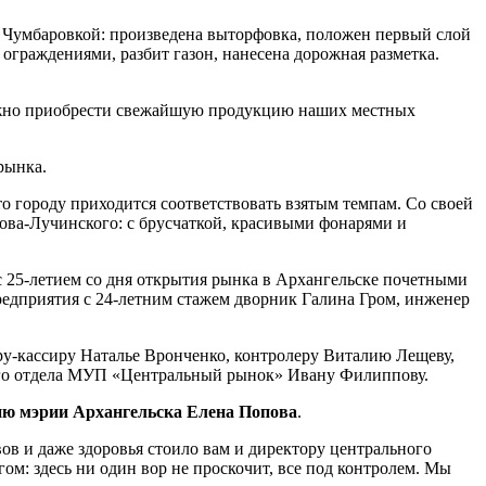
и Чумбаровкой: произведена выторфовка, положен первый слой
ограждениями, разбит газон, нанесена дорожная разметка.
 можно приобрести свежайшую продукцию наших местных
рынка.
о городу приходится соответствовать взятым темпам. Со своей
ова-Лучинского: с брусчаткой, красивыми фонарями и
с 25-летием со дня открытия рынка в Архангельске почетными
дприятия с 24-летним стажем дворник Галина Гром, инженер
ру-кассиру Наталье Вронченко, контролеру Виталию Лещеву,
ого отдела МУП «Центральный рынок» Ивану Филиппову.
ию мэрии Архангельска Елена Попова
.
вов и даже здоровья стоило вам и директору центрального
гом: здесь ни один вор не проскочит, все под контролем. Мы