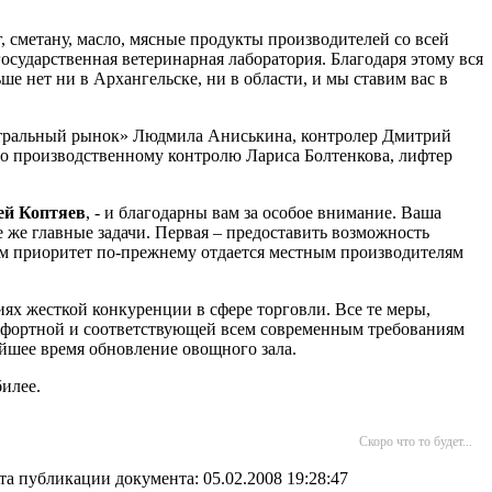
г, сметану, масло, мясные продукты производителей со всей
сударственная ветеринарная лаборатория. Благодаря этому вся
е нет ни в Архангельске, ни в области, и мы ставим вас в
нтральный рынок» Людмила Аниськина, контролер Дмитрий
по производственному контролю Лариса Болтенкова, лифтер
ей Коптяев
, - и благодарны вам за особое внимание. Ваша
е же главные задачи. Первая – предоставить возможность
ом приоритет по-прежнему отдается местным производителям
ях жесткой конкуренции в сфере торговли. Все те меры,
омфортной и соответствующей всем современным требованиям
йшее время обновление овощного зала.
билее.
Скоро что то будет...
та публикации документа: 05.02.2008 19:28:47