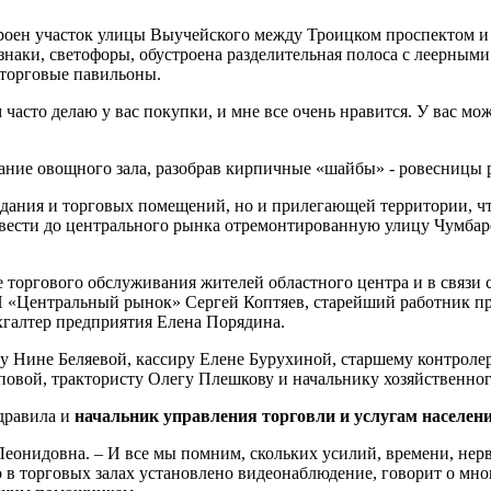
строен участок улицы Выучейского между Троицком проспектом 
наки, светофоры, обустроена разделительная полоса с леерными 
 торговые павильоны.
м часто делаю у вас покупки, и мне все очень нравится. У вас
ание овощного зала, разобрав кирпичные «шайбы» - ровесницы 
здания и торговых помещений, но и прилегающей территории, чт
овести до центрального рынка отремонтированную улицу Чумбар
 торгового обслуживания жителей областного центра и в связи 
«Центральный рынок» Сергей Коптяев, старейший работник пре
галтер предприятия Елена Порядина.
у Нине Беляевой, кассиру Елене Бурухиной, старшему контроле
повой, трактористу Олегу Плешкову и начальнику хозяйственн
дравила и
начальник управления торговли и услугам населен
 Леонидовна. – И все мы помним, скольких усилий, времени, нер
о в торговых залах установлено видеонаблюдение, говорит о мно