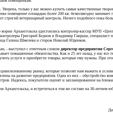
айшим помощникам.
. Уверена, только у вас можно купить самые качественные творо
нке помещение площадью более 200 кв. безвозмездно занимает го
ит строгий ветеринарный контроль. Ничего подобного пока больш
ию мэрии Архангельска удостоились контролер-кассир МУП «Це
– контролеры Григорий Беднов и Владимир Гаврыш, специалист 
щица Галина Шмелева и сторож Николай Юденков.
жан, - выступил с ответным словом
директор предприятия Серг
вает повышенные обязательства. Как и 25 лет назад, у нас все т
чить услуги и приобрести товары, которые ему нужны. При эт
к цивилизованному рынку, которые позволят нам выжить в услови
влены на развитие предприятия. Одна из них – обустройство к
етров. Надеюсь, покупатели оценят и запланированное на ближа
я Архангельска, и встретиться в том же составе на 30-летнем ю
Да