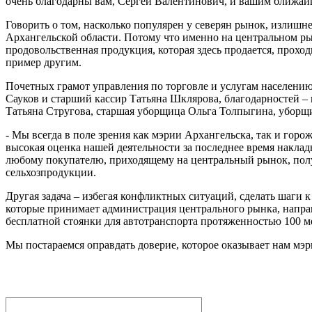
очень благодарны вам, Сергей Валентинович, и вашим ближ
Говорить о том, насколько популярен у северян рынок, излишне
Архангельской области. Потому что именно на центральном ры
продовольственная продукция, которая здесь продается, проход
пример другим.
Почетных грамот управления по торговле и услугам населен
Сауков и старший кассир Татьяна Шклярова, благодарностей 
Татьяна Стругова, старшая уборщица Ольга Толпыгина, убор
- Мы всегда в поле зрения как мэрии Архангельска, так и горо
высокая оценка нашей деятельности за последнее время наклады
любому покупателю, приходящему на центральный рынок, полу
сельхозпродукции.
Другая задача – избегая конфликтных ситуаций, сделать шаги 
которые принимает администрация центрального рынка, напра
бесплатной стоянки для автотранспорта протяженностью 100 м
Мы постараемся оправдать доверие, которое оказывает нам мэри