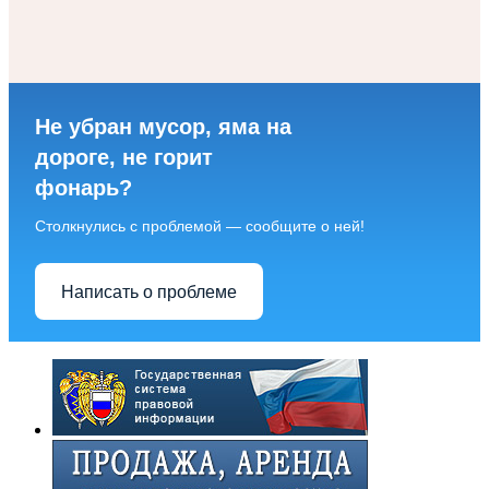
Не убран мусор, яма на
дороге, не горит
фонарь?
Столкнулись с проблемой — сообщите о ней!
Написать о проблеме