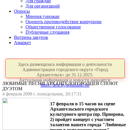
Для граждан
Для организаций
Опросы
Мнения горожан
Оценить противодействие коррупции
Общественное голосование
Публичные слушания
Витрина закупок
Амаркет
Здесь размещалась информация о деятельности
Администрации городского округа «Город
Архангельск» до 31.12.2025.
Актуальная информация и новости находятся:
ЛЮБИМЫЕ ПЕСНИ АРХАНГЕЛОГОРОДЦЕВ СПОЮТ
https://arhcity.gosuslugi.ru/
ДУЭТОМ
4 февраля 2008 г. понедельник, 20:17:31
17 февраля в 15 часов на сцене
Архангельского городского
культурного центра (пр. Приорова,
2) пройдет концерт с участием
талантов нашего города "Любимые
песни в исполнении дуэтов".