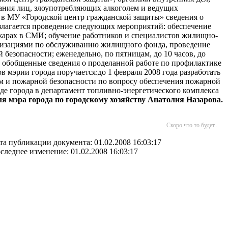
ания лиц, злоупотребляющих алкоголем и ведущих
 в МУ «Городской центр гражданской защиты» сведения о
злагается проведение следующих мероприятий: обеспечение
арах в СМИ; обучение работников и специалистов жилищно-
анизациями по обслуживанию жилищного фонда, проведение
езопасности; еженедельно, по пятницам, до 10 часов, до
 обобщенные сведения о проделанной работе по профилактике
эрии города поручается:до 1 февраля 2008 года разработать
ям и пожарной безопасности по вопросу обеспечения пожарной
е города в департамент топливно-энергетического комплекса
ля мэра города по городскому хозяйству Анатолия Назарова.
Скоро что то будет...
та публикации документа: 01.02.2008 16:03:17
следнее изменение: 01.02.2008 16:03:17