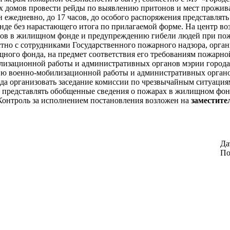
х домов провести рейды по выявлению притонов и мест прожив
жедневно, до 17 часов, до особого распоряжения представлять
де без нарастающего итога по прилагаемой форме. На центр во
ов в жилищном фонде и предупреждению гибели людей при пож
тно с сотрудниками Государственного пожарного надзора, орг
го фонда, на предмет соответствия его требованиям пожарной б
илизационной работы и административных органов мэрии города
 военно-мобилизационной работы и административных органов м
года организовать заседание комиссии по чрезвычайным ситуаци
представлять обобщенные сведения о пожарах в жилищном фонд
Контроль за исполнением постановления возложен на
заместите
Да
По