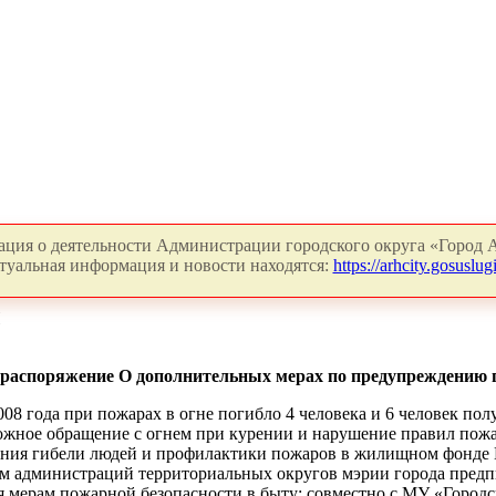
ция о деятельности Администрации городского округа «Город А
туальная информация и новости находятся:
https://arhcity.gosuslugi
И
 распоряжение О дополнительных мерах по предупреждению 
008 года при пожарах в огне погибло 4 человека и 6 человек п
ожное обращение с огнем при курении и нарушение правил пож
дения гибели людей и профилактики пожаров в жилищном фонд
м администраций территориальных округов мэрии города предпи
 мерам пожарной безопасности в быту; совместно с МУ «Городс