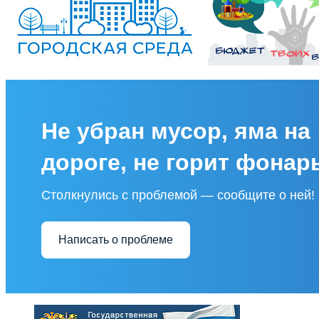
Не убран мусор, яма на
дороге, не горит фонар
Столкнулись с проблемой — сообщите о ней!
Написать о проблеме