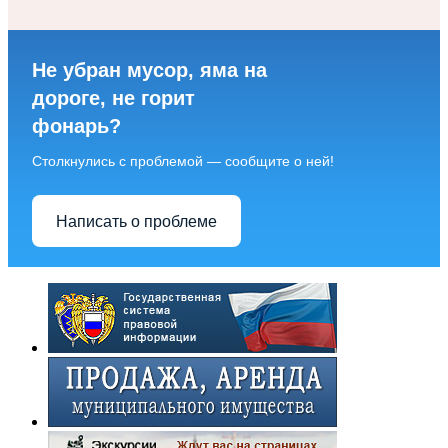
Не убран мусор, яма на
дороге, не горит
фонарь?
Столкнулись с проблемой — сообщите о ней!
Написать о проблеме