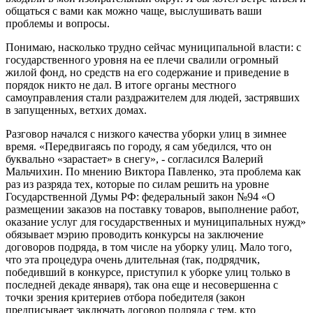
общаться с вами как можно чаще, выслушивать ваши
проблемы и вопросы.
Понимаю, насколько трудно сейчас муниципальной власти: с
государственного уровня на ее плечи свалили огромный
жилой фонд, но средств на его содержание и приведение в
порядок никто не дал. В итоге органы местного
самоуправления стали раздражителем для людей, застрявших
в запущенных, ветхих домах.
Разговор начался с низкого качества уборки улиц в зимнее
время. «Передвигаясь по городу, я сам убедился, что он
буквально «зарастает» в снегу», - согласился Валерий
Мальчихин. По мнению Виктора Павленко, эта проблема как
раз из разряда тех, которые по силам решить на уровне
Государственной Думы РФ: федеральный закон №94 «О
размещении заказов на поставку товаров, выполнение работ,
оказание услуг для государственных и муниципальных нужд»
обязывает мэрию проводить конкурсы на заключение
договоров подряда, в том числе на уборку улиц. Мало того,
что эта процедура очень длительная (так, подрядчик,
победивший в конкурсе, приступил к уборке улиц только в
последней декаде января), так она еще и несовершенна с
точки зрения критериев отбора победителя (закон
предписывает заключать договор подряда с тем, кто