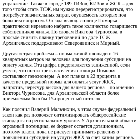
управление. Также в городе 189 ТИЗов, КИЗов и ЖСК – для
того чтобы стать ТСЖ, им нужно перерегистрироваться, что
потребует значительных затрат, окупаемость которых под
большим вопросом. Отсюда вывод: столице Поморья
практически нереально набрать такое количество товариществ
собственников жилья. По словам Виктора Чурносова, в
просьбе снизить планку требований по доле ТСЖ
Архангельск поддерживают Северодвинск и Мирный.
Другая острая проблема – норма жилой площади в 16
квадратных метров на человека для получения субсидии на
оплату жилья. Эта цифра представляется заниженной, если
учесть, что почти треть населения столицы Поморья
составляют пенсионеры. А вот планка в 22 процента в
качестве предельной нормы для оплаты услуг ЖКХ,
напротив, чересчур высока для нашего региона – по мнению
Виктора Чурносова, для Архангельской области более
приемлемым был бы 15-процентный потолок.
Как пояснил Валерий Мальчихин, в этом случае федеральный
закон как раз позволяет оптимизировать общероссийские
стандарты на региональном уровне. У Архангельской области
огромный потенциал, ее бюджет остается дотационным,
поэтому власть пока не рискует принимать решения о
повышении субсидий на услуги ЖКХ за счет казны региона.