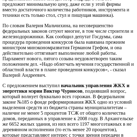
предложит минимальную цену, даже если у этой фирмы
вместо достаточного количества работников, инструмента и
техники есть только стол, стул и пишущая машинка).
По словам Валерия Мальчихина, на несовершенство
федеральных законов сетуют многие, в том числе строители и
железнодорожники. Как сообщил депутат Госдумы, сама
процедура проведения конкурсов была навязана прежним
министром минэкономразвития Германом Грефом, и она
действительно оттягивает выполнение любой работы.
Парламент нового, пятого созыва неудовлетворен таким
положением дел. «Надо облегчать мучения государственной и
областной власти в плане проведения конкурсов», - сказал
Валерий Андреевич.
С предложением выступил
начальник управления ЖКХ и
энергетики мэрии Виктор Чурносов
, поднявший вопрос,
который волнует буквально всех горожан. В федеральном
законе №185 о фонде реформирования ЖКХ одно из условий
выделения средств из бюджета страны муниципалитетам –
наличие не менее 5 процентов ТСЖ от общего количества
домов, переданных в управление к 2008 году. В Архангельске
же 6652 жилых здания, из них всего 1197 многоэтажных в не
деревянном исполнении (то есть менее 20 процентов),
которые представляют интерес с точки зрения передачи в