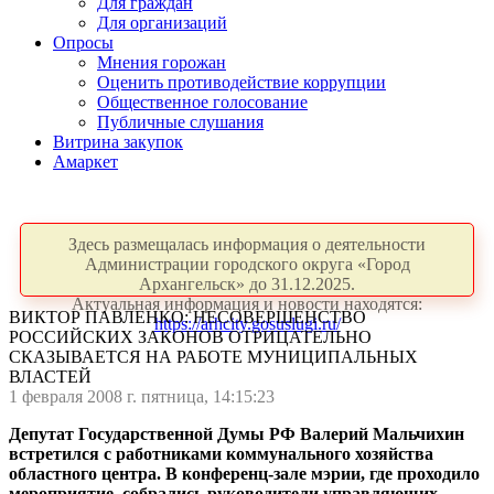
Для граждан
Для организаций
Опросы
Мнения горожан
Оценить противодействие коррупции
Общественное голосование
Публичные слушания
Витрина закупок
Амаркет
Здесь размещалась информация о деятельности
Администрации городского округа «Город
Архангельск» до 31.12.2025.
Актуальная информация и новости находятся:
ВИКТОР ПАВЛЕНКО: НЕСОВЕРШЕНСТВО
https://arhcity.gosuslugi.ru/
РОССИЙСКИХ ЗАКОНОВ ОТРИЦАТЕЛЬНО
СКАЗЫВАЕТСЯ НА РАБОТЕ МУНИЦИПАЛЬНЫХ
ВЛАСТЕЙ
1 февраля 2008 г. пятница, 14:15:23
Депутат Государственной Думы РФ Валерий Мальчихин
встретился с работниками коммунального хозяйства
областного центра. В конференц-зале мэрии, где проходило
мероприятие, собрались руководители управляющих