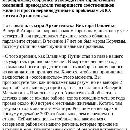
компаний, председатели товариществ собственников
жилья и просто неравнодушные к проблемам ЖКХ
жители Архангельска.
По словам
и. о. мэра Архангельска Виктора Павленко
,
Валерий Андреевич хорошо знаком горожанам, поскольку уже
четвертый год представляет Архангельскую область в
парламенте страны. В течение 17 лет он был мэром Коряжмы,
поэтому отлично знает муниципальные проблемы.
- С того времени, как Владимир Путин стал во главе нашего
государства, прошло восемь лет. В марте нынешнего года
гражданам России предстоит сделать выбор в пользу одного
из кандидатов в президенты. Хочется, чтобы вы прониклись
важностью и «особенностью» этого момента. Вы
проголосуете так, как подскажет вам разум, но на выборы 2
марта обязательно надо прийти, - начал с главного Валерий
Мальчихин. - Я много езжу по Архангельской области, в
деталях знаю ее южные района, где за последние четыре года
провел около 400 встреч с местными жителями. Кстати, там
результат голосования за «Единую Россию» на выборах в
Госдуму в декабре 2007-го был выше, чем в среднем по
стране. Сейчас моя цель – поближе познакомиться с
северными районами нашего региона, которые прежде не
входили в мой избирательный округ. Я бы хотел встречаться и