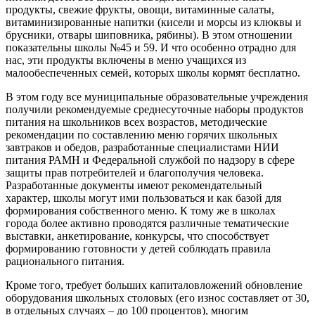
продукты, свежие фрукты, овощи, витаминные салаты,
витаминизированные напитки (кисели и морсы из клюквы и
брусники, отвары шиповника, рябины). В этом отношении
показательны школы №45 и 59. И что особенно отрадно для
нас, эти продукты включены в меню учащихся из
малообеспеченных семей, которых школы кормят бесплатно.
В этом году все муниципальные образовательные учреждения
получили рекомендуемые среднесуточные наборы продуктов
питания на школьников всех возрастов, методические
рекомендации по составлению меню горячих школьных
завтраков и обедов, разработанные специалистами НИИ
питания РАМН и Федеральной службой по надзору в сфере
защиты прав потребителей и благополучия человека.
Разработанные документы имеют рекомендательный
характер, школы могут ими пользоваться и как базой для
формирования собственного меню. К тому же в школах
города более активно проводятся различные тематические
выставки, анкетирование, конкурсы, что способствует
формированию готовности у детей соблюдать правила
рационального питания.
Кроме того, требует больших капиталовложений обновление
оборудования школьных столовых (его износ составляет от 30,
в отдельных случаях – до 100 процентов), многим