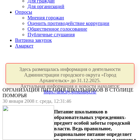
Для граждан
Для организаций
Опросы
Мнения горожан
Оценить противодействие коррупции
Общественное голосование
Публичные слушания
Витрина закупок
Амаркет
Здесь размещалась информация о деятельности
Администрации городского округа «Город
Архангельск» до 31.12.2025.
Актуальная информация и новости находятся:
ОРГАНИЗАЦИЯ ПИТАНИЯ ШКОЛЬНИКОВ В СТОЛИЦЕ
https://arhcity.gosuslugi.ru/
ПОМОРЬЯ
30 января 2008 г. среда, 12:31:46
Питание школьников в
образовательных учреждениях-
предмет особой заботы городской
власти. Ведь правильное,
рациональное питание определяет
их полноценное развитие и здоровье