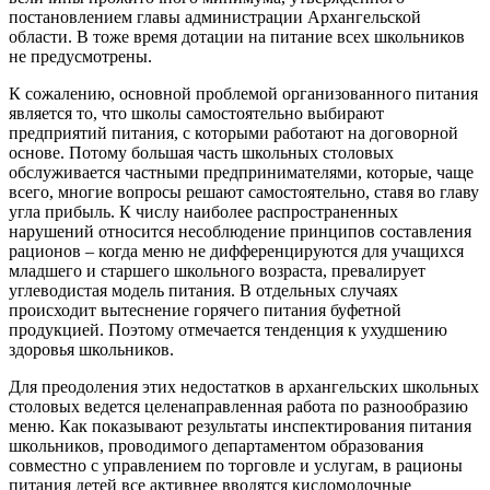
постановлением главы администрации Архангельской
области. В тоже время дотации на питание всех школьников
не предусмотрены.
К сожалению, основной проблемой организованного питания
является то, что школы самостоятельно выбирают
предприятий питания, с которыми работают на договорной
основе. Потому большая часть школьных столовых
обслуживается частными предпринимателями, которые, чаще
всего, многие вопросы решают самостоятельно, ставя во главу
угла прибыль. К числу наиболее распространенных
нарушений относится несоблюдение принципов составления
рационов – когда меню не дифференцируются для учащихся
младшего и старшего школьного возраста, превалирует
углеводистая модель питания. В отдельных случаях
происходит вытеснение горячего питания буфетной
продукцией. Поэтому отмечается тенденция к ухудшению
здоровья школьников.
Для преодоления этих недостатков в архангельских школьных
столовых ведется целенаправленная работа по разнообразию
меню. Как показывают результаты инспектирования питания
школьников, проводимого департаментом образования
совместно с управлением по торговле и услугам, в рационы
питания детей все активнее вводятся кисломолочные