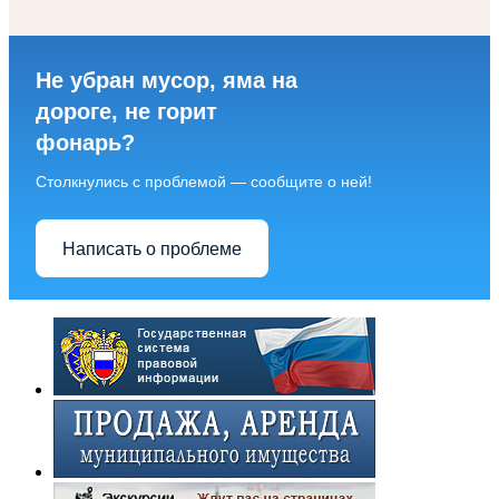
Не убран мусор, яма на
дороге, не горит
фонарь?
Столкнулись с проблемой — сообщите о ней!
Написать о проблеме