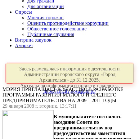
Для граждан
Для организаций
Опросы
Мнения горожан
Оценить противодействие коррупции
Общественное голосование
Публичные слушания
Витрина закупок
Амаркет
Здесь размещалась информация о деятельности
Администрации городского округа «Город
Архангельск» до 31.12.2025.
Актуальная информация и новости находятся:
МЭРИЯ ПРИГЛАШАЕТ К УЧАСТИЮ В РАЗРАБОТКЕ
https://arhcity.gosuslugi.ru/
ПРОГРАММЫ РАЗВИТИЯ МАЛОГО И СРЕДНЕГО
ПРЕДПРИНИМАТЕЛЬСТВА НА 2009 – 2011 ГОДЫ
29 января 2008 г. вторник, 13:17:11
В муниципалитете состоялось
заседание Совета по
предпринимательству под
председательством заместителя
мэра по вопросам экономического