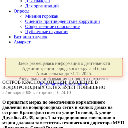
Для граждан
Для организаций
Опросы
Мнения горожан
Оценить противодействие коррупции
Общественное голосование
Публичные слушания
Витрина закупок
Амаркет
Здесь размещалась информация о деятельности
Администрации городского округа «Город
Архангельск» до 31.12.2025.
Актуальная информация и новости находятся:
ОСТРОВ КРАСНОФЛОТСКИЙ: ДАВЛЕНИЕ В
https://arhcity.gosuslugi.ru/
ВОДОПРОВОДНЫХ СЕТЯХ БУДЕТ ПОВЫШЕНО
22 января 2008 г. вторник, 16:24:10
О принятых мерах по обеспечению нормативного
давления на водопроводных сетях в жилых домах на
острове Краснофлотском по улице Тяговой, 4, улице
Дружбы, 43, 39, корп. 1 на традиционном совещании в
мэрии доложил заместитель технического директора МУП
«Водоканал» Сергей Рыжков.