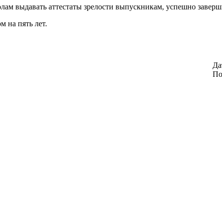
олам выдавать аттестаты зрелости выпускникам, успешно завер
 на пять лет.
Да
По