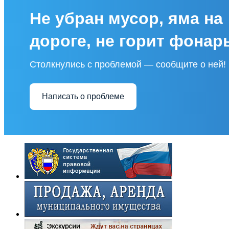
Не убран мусор, яма на
дороге, не горит фонар
Столкнулись с проблемой — сообщите о ней!
Написать о проблеме