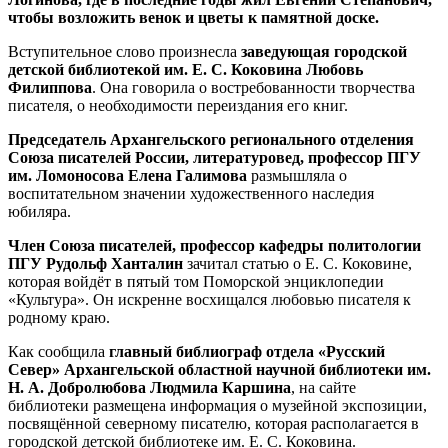
чтобы возложить венок и цветы к памятной доске.
Вступительное слово произнесла
заведующая городской
детской библиотекой им. Е. С. Коковина Любовь
Филиппова
. Она говорила о востребованности творчества
писателя, о необходимости переиздания его книг.
Председатель Архангельского регионального отделения
Союза писателей России, литературовед, профессор ПГУ
им. Ломоносова Елена Галимова
размышляла о
воспитательном значении художественного наследия
юбиляра.
Член Союза писателей, профессор кафедры политологии
ПГУ Рудольф Ханталин
зачитал статью о Е. С. Коковине,
которая войдёт в пятый том Поморской энциклопедии
«Культура». Он искренне восхищался любовью писателя к
родному краю.
Как сообщила
главный библиограф отдела «Русский
Север» Архангельской областной научной библиотеки им.
Н. А. Добролюбова Людмила Каршина
, на сайте
библиотеки размещена информация о музейной экспозиции,
посвящённой северному писателю, которая располагается в
городской детской библиотеке им. Е. С. Коковина.