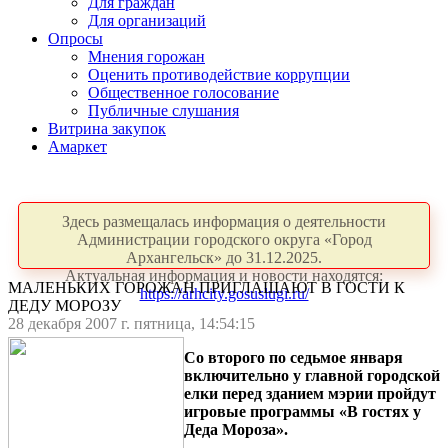
Для граждан
Для организаций
Опросы
Мнения горожан
Оценить противодействие коррупции
Общественное голосование
Публичные слушания
Витрина закупок
Амаркет
Здесь размещалась информация о деятельности
Администрации городского округа «Город
Архангельск» до 31.12.2025.
Актуальная информация и новости находятся:
МАЛЕНЬКИХ ГОРОЖАН ПРИГЛАШАЮТ В ГОСТИ К
https://arhcity.gosuslugi.ru/
ДЕДУ МОРОЗУ
28 декабря 2007 г. пятница, 14:54:15
Со второго по седьмое января
включительно у главной городской
елки перед зданием мэрии пройдут
игровые программы «В гостях у
Деда Мороза».