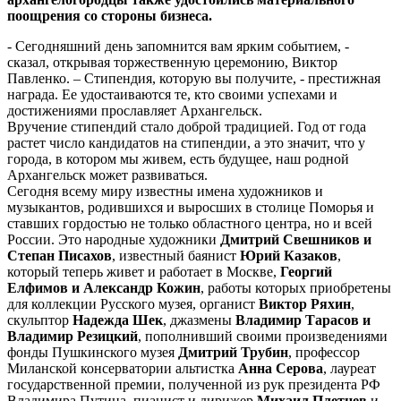
поощрения со стороны бизнеса.
- Сегодняшний день запомнится вам ярким событием, -
сказал, открывая торжественную церемонию, Виктор
Павленко. – Стипендия, которую вы получите, - престижная
награда. Ее удостаиваются те, кто своими успехами и
достижениями прославляет Архангельск.
Вручение стипендий стало доброй традицией. Год от года
растет число кандидатов на стипендии, а это значит, что у
города, в котором мы живем, есть будущее, наш родной
Архангельск может развиваться.
Сегодня всему миру известны имена художников и
музыкантов, родившихся и выросших в столице Поморья и
ставших гордостью не только областного центра, но и всей
России. Это народные художники
Дмитрий Свешников и
Степан Писахов
, известный баянист
Юрий Казаков
,
который теперь живет и работает в Москве,
Георгий
Елфимов и Александр Кожин
, работы которых приобретены
для коллекции Русского музея, органист
Виктор Ряхин
,
скульптор
Надежда Шек
, джазмены
Владимир Тарасов и
Владимир Резицкий
, пополнивший своими произведениями
фонды Пушкинского музея
Дмитрий Трубин
, профессор
Миланской консерватории альтистка
Анна Серова
, лауреат
государственной премии, полученной из рук президента РФ
Владимира Путина, пианист и дирижер
Михаил Плетнев
и