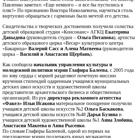
Павленко заметил: «Еще немного – и все бы пустились в
пляс!» По признанию Виктора Николаевича, научиться столь
виртуозно обращаться с гармонью было мечтой его детства.
Свидетельства о творческих достижениях получили солистка
детской образцовой студии «Консонанс» АГКЦ
Екатерина
Давыдова
(руководитель студии –
Ольга Потапова
), артисты
детского образцового цирка «Весар» культурного центра
«Бакарица»
Валерий Сасс и Алена Матвеева
(руководители
цирка –
Василий и Анастасия Щербань
).
Как сообщила
начальник управления культуры и
молодежной политики мэрии Глафира Балеева
, с 2005 года
по зову сердца с мэрией разделяют почетную миссию
вручения стипендий одаренным учащимся муниципальных
детских школ искусств и художественной школы
представители архангельского бизнеса и общественных
организаций. Из рук
директора рекламного агентства
«Факел» Ильи Исакова
материальное поощрение получили
учащаяся детской школы искусств №2
Ольга Баскакова
,
учащаяся детской школы искусств №48
Дарья Бузина
и
учащиеся детской художественной школы №1
Анна Злобина,
Анастасия Макеева и Анна Рысенко
.
По словам Глафиры Балеевой, одной из первых на
предложение мэрии поддержать юных музыкантов