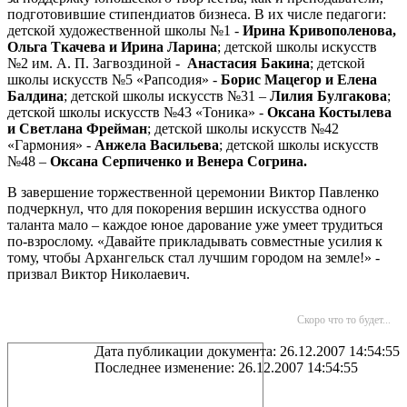
подготовившие стипендиатов бизнеса. В их числе педагоги:
детской художественной школы №1 -
Ирина Кривополенова,
Ольга Ткачева и Ирина Ларина
; детской школы искусств
№2 им. А. П. Загвоздиной -
Анастасия Бакина
; детской
школы искусств №5 «Рапсодия» -
Борис Мацегор и Елена
Балдина
; детской школы искусств №31 –
Лилия Булгакова
;
детской школы искусств №43 «Тоника» -
Оксана Костылева
и Светлана Фрейман
; детской школы искусств №42
«Гармония» -
Анжела Васильева
; детской школы искусств
№48 –
Оксана Серпиченко и Венера Согрина.
В завершение торжественной церемонии Виктор Павленко
подчеркнул, что для покорения вершин искусства одного
таланта мало – каждое юное дарование уже умеет трудиться
по-взрослому. «Давайте прикладывать совместные усилия к
тому, чтобы Архангельск стал лучшим городом на земле!» -
призвал Виктор Николаевич.
Скоро что то будет...
Дата публикации документа: 26.12.2007 14:54:55
Последнее изменение: 26.12.2007 14:54:55