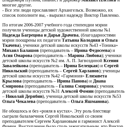
многие другие.
- Все эти люди прославляют Архангельск. Возможно, их
список пополните вы, - выразил надежду Виктор Павленко.
По итогам 2006-2007 учебного года стипендии мэрии
получили ученицы детской художественной школы №1
Надежда Багрецова и Дарья Драчева
, (благодарностями
мэрии поощрены их педагоги
Татьяна Колодняя и Ольга
Ткачева
), ученики детской школы искусств №43 «Тоника»
Михаил Балашов
(преподаватель –
Ирина Федосеева
) и
Асия Омарова
(преподаватель –
Марина Любова
); ученики
детской школы искусств №2 им. А. П. Загвоздиной
Ксения
Завалейкова
(преподаватель –
Ирина Белецкая
) и
Сергей
Никольский
(преподаватель –
Сергей Харланов
); ученицы
детской школы искусств №42 «Гармония»
Елизавета
Крылова
(преподаватель –
Ирина Панова
) и
Диана
Смирнова
(преподаватель –
Галина Смирнова
); ученик
детской школы искусств №31
Алексей Фомин
(преподаватель
–
Николай Дерябин
), ученица детской школы искусств №53
Ольга Чекалева
(преподаватель –
Ольга Яшманова
).
Не обошлось и без «рояля в кустах». Эту роль блестяще
сыграли балалаечник Сергей Никольский со своим
преподавателем Сергеем Харлановым и гармонист Алексей
Фомин. Выступление было столь зажигательным, что Виктор