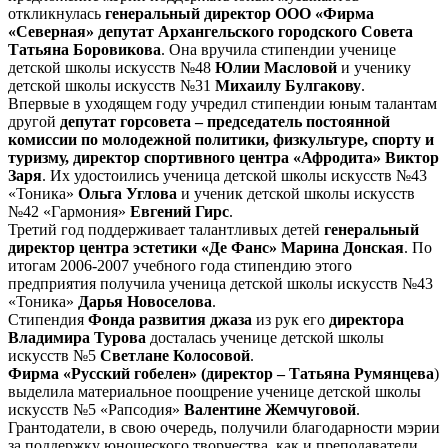
откликнулась
генеральный директор ООО «Фирма
«Северная» депутат Архангельского городского Совета
Татьяна Боровикова
. Она вручила стипендии ученице
детской школы искусств №48
Юлии Масловой
и ученику
детской школы искусств №31
Михаилу Булгакову
.
Впервые в уходящем году учредил стипендии юным талантам
другой
депутат горсовета – председатель постоянной
комиссии по молодежной политики, физкультуре, спорту и
туризму, директор спортивного центра «Афродита» Виктор
Заря
. Их удостоились ученица детской школы искусств №43
«Тоника»
Ольга Углова
и ученик детской школы искусств
№42 «Гармония»
Евгений Гирс
.
Третий год поддерживает талантливых детей
генеральный
директор центра эстетики «Де Фанс» Марина Донская
. По
итогам 2006-2007 учебного года стипендию этого
предприятия получила ученица детской школы искусств №43
«Тоника»
Дарья Новоселова
.
Стипендия
Фонда развития джаза
из рук его
директора
Владимира Турова
досталась ученице детской школы
искусств №5
Светлане Колосовой
.
Фирма «Русский гобелен» (директор – Татьяна Румянцева
)
выделила материальное поощрение ученице детской школы
искусств №5 «Рапсодия»
Валентине Жемчуговой
.
Грантодатели, в свою очередь, получили благодарности мэрии
за поддержку юношеского творчества, как и преподаватели,