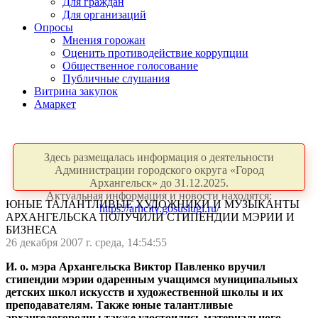
Для граждан
Для организаций
Опросы
Мнения горожан
Оценить противодействие коррупции
Общественное голосование
Публичные слушания
Витрина закупок
Амаркет
Здесь размещалась информация о деятельности
Администрации городского округа «Город
Архангельск» до 31.12.2025.
Актуальная информация и новости находятся:
ЮНЫЕ ТАЛАНТЛИВЫЕ ХУДОЖНИКИ И МУЗЫКАНТЫ
https://arhcity.gosuslugi.ru/
АРХАНГЕЛЬСКА ПОЛУЧИЛИ СТИПЕНДИИ МЭРИИ И
БИЗНЕСА
26 декабря 2007 г. среда, 14:54:55
И. о. мэра Архангельска Виктор Павленко вручил
стипендии мэрии одаренным учащимся муниципальных
детских школ искусств и художественной школы и их
преподавателям. Также юные талантливые
архангелогородцы также удостоились материального