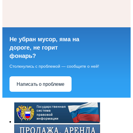
Не убран мусор, яма на
дороге, не горит
фонарь?
Столкнулись с проблемой — сообщите о ней!
Написать о проблеме