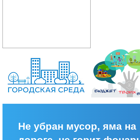
Не убран мусор, яма на
дороге, не горит фонар