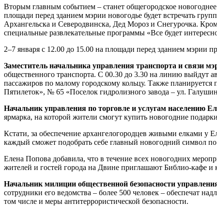
Вторым главным событием – станет общегородское новогоднее г
площади перед зданием мэрии новогодье будет встречать групп
Архангельска и Северодвинска, Дед Мороз и Снегурочка. Кроме
специальные развлекательные программы «Все будет интересно, 
2–7 января с 12.00 до 15.00 на площади перед зданием мэрии 
Заместитель начальника управления транспорта и связи м
общественного транспорта. С 00.30 до 3.30 на линию выйдут а
пассажиров по малому городскому кольцу. Также планируется
Пятилеток», № 65 «Поселок гидролизного завода – ул. Галушин
Начальник управления по торговле и услугам населению Е
ярмарка, на которой жители смогут купить новогодние подарки
Кстати, за обеспечение архангелогородцев живыми елками у Е
каждый сможет подобрать себе главный новогодний символ по
Елена Попова добавила, что в течение всех новогодних меропри
жителей и гостей города на Двине приглашают Библио-кафе и 
Начальник
милиции
общественной
безопасности
управления
сотрудники его ведомства – более 500 человек – обеспечат над
том числе и меры антитеррористической безопасности.