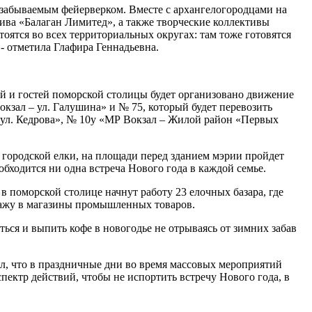
незабываемым фейерверком. Вместе с архангелогородцами на
тива «Балаган Лимитед», а также творческие коллективы
оятся во всех территориальных округах: там тоже готовятся
 - отметила Глафира Геннадьевна.
ей и гостей поморской столицы будет организовано движение
кзал – ул. Галушина» и № 75, который будет перевозить
 ул. Кедрова», № 10у «МР Вокзал – Жилой район «Первых
й городской елки, на площади перед зданием мэрии пройдет
обходится ни одна встреча Нового года в каждой семье.
 поморской столице начнут работу 23 елочных базара, где
дажу в магазины промышленных товаров.
ться и выпить кофе в новогодье не отрываясь от зимних забав
л, что в праздничные дни во время массовых мероприятий
пектр действий, чтобы не испортить встречу Нового года, в