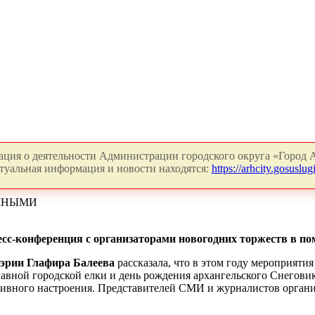
ция о деятельности Администрации городского округа «Город А
туальная информация и новости находятся:
https://arhcity.gosuslugi
ИЧНЫМИ
есс-конференция с организаторами новогодних торжеств в по
эрии Глафира Балеева
рассказала, что в этом году мероприятия
главной городской елки и день рождения архангельского Снегови
итивного настроения. Представителей СМИ и журналистов орган