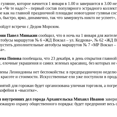
уляние, которое начнется 1 января в 1.00 и завершится в 3.00 
а «Че те надо?» - первый состав популярного эстрадного коллек
 как на главной праздничной площадке новогодние гулянья сост
быстро, ярко, динамично, так что замерзнуть никто не успеет»,
пройдут встречи с Дедом Морозом.
эрии Павел Минькин
сообщил, что в ночь на 1 января для жител
втобусы маршрутов № 6 «ЖД Вокзал – ул. Кедрова», № 62 «ЖД Во
 пустить дополнительные автобусы маршрутов № 7 «МР Вокзал –
а».
лена Попова
пообещала, что 23 декабря, в день открытия главно
, елочные украшения и самих зеленых красавиц, без которых не 
лены Леонидовны нет беспокойства: в предпраздничную неделю в
 красоте и стоимости. Искусственные ели уже поступили в про
ятий для горожан будет организована уличная торговля, а погре
кофейня в «высотке».
 внутренних дел города Архангельска Михаил Иванов
завери
лежащую охрану общественного порядка: будет предпринят весь с