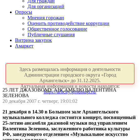
Для граждан
Для организаций
Опросы
Мнения горожан
Оценить противодействие коррупции
Общественное голосование
Публичные слушания
Витрина закупок
Амаркет
Здесь размещалась информация о деятельности
Администрации городского округа «Город
Архангельск» до 31.12.2025.
Актуальная информация и новости находятся:
25 ЛЕТ ДЖАЗОВОМУ АНСАМБЛЮ ВАЛЕНТИНА
https://arhcity.gosuslugi.ru/
ЗЕЛЕНОВА
20 декабря 2007 г. четверг, 19:01:02
21 декабря в 14.30 в Большом зале Архангельского
музыкального колледжа состоится концерт, посвященный
25-летию ансамбля джазовой музыки под управлением
Валентина Зеленова, заслуженного работника культуры
РФ, заведующего отделением «Музыкальное искусство
эстрады» колледжа.