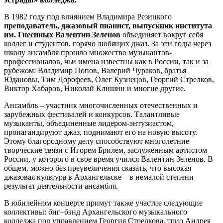
В 1982 году под влиянием Владимира Резицкого
преподаватель, джазовый пианист, выпускник института
им. Гнесиных Валентин Зеленов
объединяет вокруг себя
коллег и студентов, горячо любящих джаз. За эти годы через
школу ансамбля прошло множество музыкантов-
профессионалов, чьи имена известны как в России, так и за
рубежом: Владимир Попов, Валерий Чураков, братья
Юдановы, Тим Дорофеев, Олег Кузнецов, Георгий Стрелков,
Виктор Хабаров, Николай Клишин и многие другие.
Ансамбль – участник многочисленных отечественных и
зарубежных фестивалей и конкурсов. Талантливые
музыканты, объединенные лидером-энтузиастом,
пропагандируют джаз, поднимают его на новую высоту.
Этому благородному делу способствуют многолетние
творческие связи с Игорем Брилем, заслуженным артистом
России, у которого в свое время учился Валентин Зеленов. В
общем, можно без преувеличения сказать, что высокая
джазовая культура в Архангельске – в немалой степени
результат деятельности ансамбля.
В юбилейном концерте примут также участие следующие
коллективы: биг–бэнд Архангельского музыкального
колледжа под управлением Георгия Стрелкова, трио Андрея