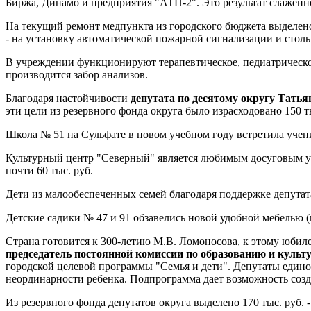
Биржа, Динамо и предприятия "АТП-2". Это результат слаженн
На текущий ремонт медпункта из городского бюджета выделено 
- на установку автоматической пожарной сигнализации и стольк
В учреждении функционируют терапевтическое, педиатрическое
производится забор анализов.
Благодаря настойчивости
депутата по десятому округу Тат
эти цели из резервного фонда округа было израсходовано 150 т
Школа № 51 на Сульфате в новом учебном году встретила учен
Культурный центр "Северный" является любимым досуговым учр
почти 60 тыс. руб.
Дети из малообеспеченных семей благодаря поддержке депута
Детские садики № 47 и 91 обзавелись новой удобной мебелью (по
Страна готовится к 300-летию М.В. Ломоносова, к этому юбил
председатель постоянной комиссии по образованию и культу
городской целевой программы "Семья и дети". Депутаты едино
неординарности ребенка. Подпрограмма дает возможность созд
Из резервного фонда депутатов округа выделено 170 тыс. руб. -