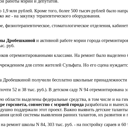
ой работы мэрии и депутатов.
1,9 млн рублей. Кроме того, более 500 тысяч рублей было напр
о же - на закупку терапевтического оборудования.
, физиотерапевтическое, стоматологическое отделения, кабине
ьяны Дробешкиной
и активной работе мэрии города отремонтиро
ыс. руб.
иков отремонтированными классами. На ремонт было выделено б
еждением для сотен жителей Сульфата. Но его сцена нуждается
та Дробешкиной получили бесплатно школьные принадлежности (
чти 52 и 38 тыс. руб.). В детском саду N 94 отремонтирована эл
ею области выделены федеральные средства, в том числе и на г
ре горсовета, совместно с мэрией города
разработала и вынесл
душно поддержали этот проект. Важно выявить детские таланты 
ания целой системы выявления ранних талантов, их развития и 
 на ремонт школы N 84, 303 тыс. руб. - на постройку сараев и 60