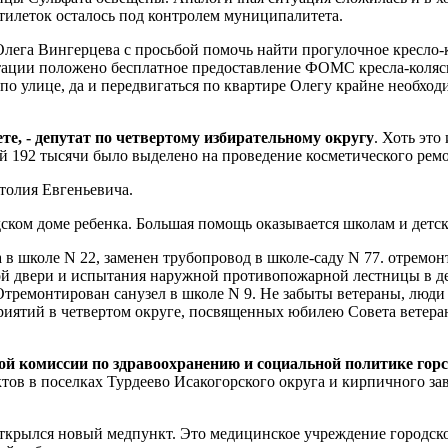
илеток осталось под контролем муниципалитета.
лега Вингерцева с просьбой помочь найти прогулочное кресло-
тации положено бесплатное предоставление ФОМС кресла-коляск
 по улице, да и передвигаться по квартире Олегу крайне необхо
е, - депутат по четвертому избирательному округу
. Хоть это
й 192 тысячи было выделено на проведение косметического ремо
атолия Евгеньевича.
дском доме ребенка. Большая помощь оказывается школам и детс
 школе N 22, заменен трубопровод в школе-саду N 77. отремонт
й двери и испытания наружной противопожарной лестницы в детса
Отремонтирован санузел в школе N 9. Не забыты ветераны, люди
риятий в четвертом округе, посвященных юбилею Совета ветера
ой комиссии по здравоохранению и социальной политике гор
ов в поселках Турдеево Исакогорского округа и кирпичного за
 открылся новый медпункт. Это медицинское учреждение городс