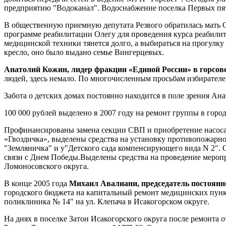
предприятию "Водоканал". Водоснабжение поселка Первых пят
В общественную приемную депутата Резвого обратилась мать О
программе реабилитации Олегу для проведения курса реабили
медицинской техники тянется долго, а выбираться на прогулку
кресло, оно было выдано семье Вингерцевых.
Анатолий Кожин, лидер фракции «Единой России» в горсовет
людей, здесь немало. По многочисленным просьбам избирателе
Забота о детских домах постоянно находится в поле зрения Ан
100 000 рублей выделено в 2007 году на ремонт группы в горо
Профинансированы замена секции СВП и приобретение насоса в
«Гвоздичка», выделены средства на установку противопожарно
"Земляничка" и у"Детского сада компенсирующего вида N 2". 
связи с Днем Победы.Выделены средства на проведение мероп
Ломоносовского округа.
В конце 2005 года
Михаил Авалиани, председатель постоянн
городского бюджета на капитальный ремонт медицинских пункт
поликлиника № 14" на ул. Клепача в Исакогорском округе.
На днях в поселке Затон Исакогорского округа после ремонта