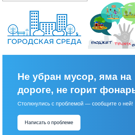
Не убран мусор, яма на
дороге, не горит фонар
Столкнулись с проблемой — сообщите о ней!
Написать о проблеме