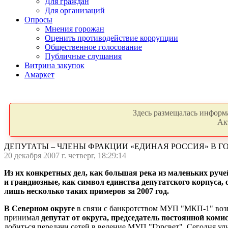
Для граждан
Для организаций
Опросы
Мнения горожан
Оценить противодействие коррупции
Общественное голосование
Публичные слушания
Витрина закупок
Амаркет
Здесь размещалась информа
Ак
ДЕПУТАТЫ – ЧЛЕНЫ ФРАКЦИИ «ЕДИНАЯ РОССИЯ» В Г
20 декабря 2007 г. четверг, 18:29:14
Из их конкретных дел, как большая река из маленьких руче
и грандиозные, как символ единства депутатского корпуса, 
лишь несколько таких примеров за 2007 год.
В Северном округе
в связи с банкротством МУП "МКП-1" воз
принимал
депутат от округа, председатель постоянной ком
добиться передачи сетей в ведение МУП "Горсвет". Сегодня у