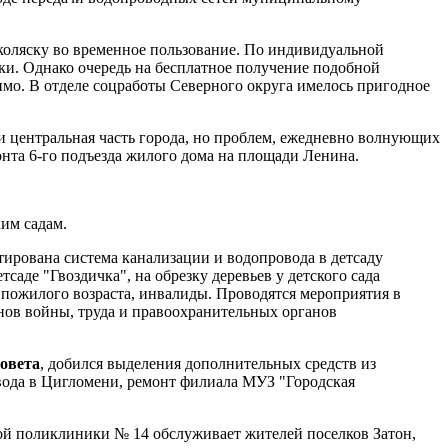
коляску во временное пользование. По индивидуальной
и. Однако очередь на бесплатное получение подобной
димо. В отделе соцработы Северного округа имелось пригодное
 и центральная часть города, но проблем, ежедневно волнующих
нта 6-го подъезда жилого дома на площади Ленина.
ким садам.
ирована система канализации и водопровода в детсаду
де "Гвоздичка", на обрезку деревьев у детского сада
 пожилого возраста, инвалиды. Проводятся мероприятия в
нов войны, труда и правоохранительных органов
совета
, добился выделения дополнительных средств из
вода в Цигломени, ремонт филиала МУЗ "Городская
кой поликлиники № 14 обслуживает жителей поселков Затон,