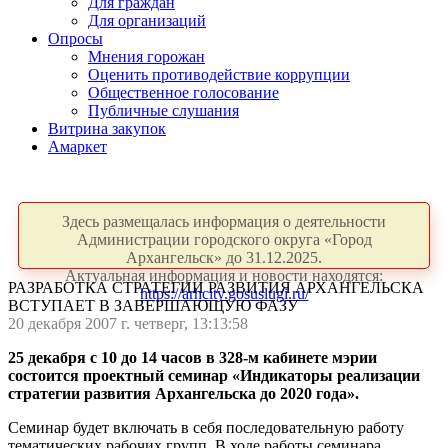
Для граждан
Для организаций
Опросы
Мнения горожан
Оценить противодействие коррупции
Общественное голосование
Публичные слушания
Витрина закупок
Амаркет
Здесь размещалась информация о деятельности
Администрации городского округа «Город
Архангельск» до 31.12.2025.
Актуальная информация и новости находятся:
РАЗРАБОТКА СТРАТЕГИИ РАЗВИТИЯ АРХАНГЕЛЬСКА
https://arhcity.gosuslugi.ru/
ВСТУПАЕТ В ЗАВЕРШАЮЩУЮ ФАЗУ
20 декабря 2007 г. четверг, 13:13:58
25 декабря с 10 до 14 часов в 328-м кабинете мэрии
состоится проектный семинар «Индикаторы реализации
стратегии развития Архангельска до 2020 года».
Семинар будет включать в себя последовательную работу
тематических рабочих групп. В ходе работы семинара