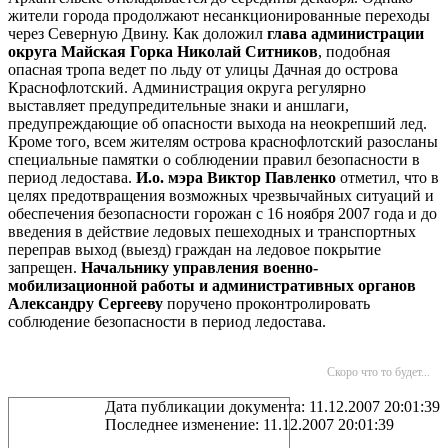
жители города продолжают несанкционированные переходы
через Северную Двину. Как доложил
глава администрации
округа Майская Горка Николай Ситников
, подобная
опасная тропа ведет по льду от улицы Дачная до острова
Краснофлотский. Администрация округа регулярно
выставляет предупредительные знаки и аншлаги,
предупреждающие об опасности выхода на неокрепший лед.
Кроме того, всем жителям острова краснофлотский разосланы
специальные памятки о соблюдении правил безопасности в
период ледостава.
И.о. мэра Виктор Павленко
отметил, что в
целях предотвращения возможных чрезвычайных ситуаций и
обеспечения безопасности горожан с 16 ноября 2007 года и до
введения в действие ледовых пешеходных и транспортных
переправ выход (выезд) граждан на ледовое покрытие
запрещен.
Начальнику управления военно-
мобилизационной работы и административных органов
Александру Сергееву
поручено проконтролировать
соблюдение безопасности в период ледостава.
Скоро что то будет...
Дата публикации документа: 11.12.2007 20:01:39
Последнее изменение: 11.12.2007 20:01:39