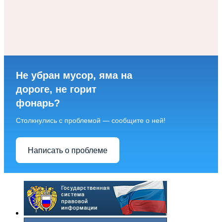
Не убран мусор, яма на
дороге, не горит
фонарь?
Столкнулись с проблемой — сообщите о ней!
Написать о проблеме