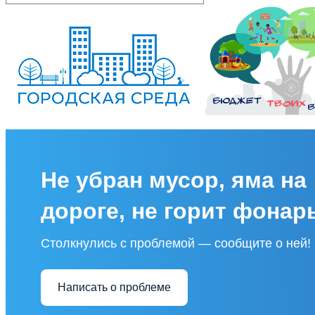
Не убран мусор, яма на
дороге, не горит фонар
Столкнулись с проблемой — сообщите о ней!
Написать о проблеме