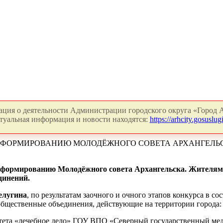
ция о деятельности Администрации городского округа «Город А
туальная информация и новости находятся:
https://arhcity.gosuslugi
 ФОРМИРОВАНИЮ МОЛОДЁЖНОГО СОВЕТА АРХАНГЕЛЬ
о формированию Молодёжного совета Архангельска. Жителям
динений.
елугина
, по результатам заочного и очного этапов конкурса в 
бщественные объединения, действующие на территории города:
ультета «лечебное дело» ГОУ ВПО «Северный государственный м