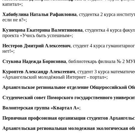
капитал»;
Хабибулина Наталья Рафаиловна
, студентка 2 курса инсти
если не я?»;
Кузнецова Екатерина Валентиновна
, студентка 4 курса фа
проекта «Учись быть успешным»;
Нестеров Дмитрий Алексеевич
, студент 4 курса гуманитарн
нет!»;
Стукова Надежда Борисовна
, библиотекарь филиала № 2 МУ
Куроптев Александр Алексеевич
, студент 3 курса математи
«Архангельский молодёжный Интернет - портал»;
Архангельское региональное отделение Общероссийской О
Студенческий совет Поморского государственного универси
Волонтерская группа «Квартал А»
;
Первичная профсоюзная организация студентов Архангельск
Архангельская региональная молодежная экологическая об