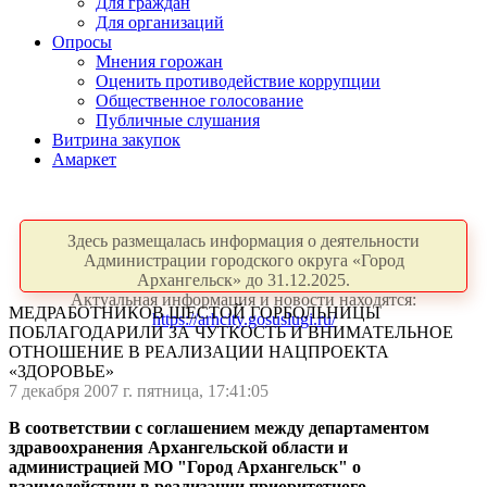
Для граждан
Для организаций
Опросы
Мнения горожан
Оценить противодействие коррупции
Общественное голосование
Публичные слушания
Витрина закупок
Амаркет
Здесь размещалась информация о деятельности
Администрации городского округа «Город
Архангельск» до 31.12.2025.
Актуальная информация и новости находятся:
МЕДРАБОТНИКОВ ШЕСТОЙ ГОРБОЛЬНИЦЫ
https://arhcity.gosuslugi.ru/
ПОБЛАГОДАРИЛИ ЗА ЧУТКОСТЬ И ВНИМАТЕЛЬНОЕ
ОТНОШЕНИЕ В РЕАЛИЗАЦИИ НАЦПРОЕКТА
«ЗДОРОВЬЕ»
7 декабря 2007 г. пятница, 17:41:05
В соответствии с соглашением между департаментом
здравоохранения Архангельской области и
администрацией МО "Город Архангельск" о
взаимодействии в реализации приоритетного