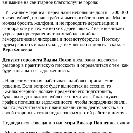
внимание на санитарное благополучие города:
- У «Жилкомсервиса» перед нами небольшие долги – 200-300
тысяч рублей, но наша работа имеет особое значение. Мы не
можем бросить жилфонд, и не проводить дератизацию и
санобработку в тех же ветхих деревяшках. Иначе возникает
угроза распространения таких заболеваний как
геморрагическая лихорадка и псевдотуберкулез. Поэтому
будем работать и ждать, когда нам выплатят долги, - сказала
Вера Фокеева
.
Депутат горсовета Вадим Лохов
предложил перевести
разговор в практическую плоскость и определиться с тем, как
будет погашаться задолженность:
- Надо совместно вырабатывать наиболее приемлемое
решение. Если вопрос будет выносится на сессию, то
«Жилкомсервис» должен предметно его подготовить,
буквально до каждого рубля все посчитать. Также нужен
график погашения задолженности, чтобы подрядчики знали,
на что рассчитывать и планировали свою деятельность. Со
своей стороны я готов подключиться к этой работе и помочь.
Подводя итог совещанию
и.о. мэра Виктор Павленко
заявил:
- Мы не снимаем с себя ответственности за состояние