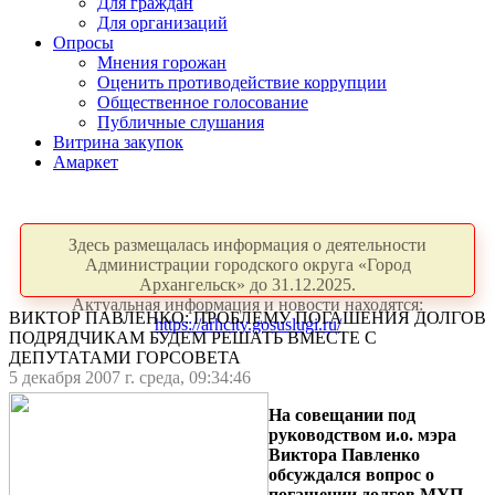
Для граждан
Для организаций
Опросы
Мнения горожан
Оценить противодействие коррупции
Общественное голосование
Публичные слушания
Витрина закупок
Амаркет
Здесь размещалась информация о деятельности
Администрации городского округа «Город
Архангельск» до 31.12.2025.
Актуальная информация и новости находятся:
ВИКТОР ПАВЛЕНКО: ПРОБЛЕМУ ПОГАШЕНИЯ ДОЛГОВ
https://arhcity.gosuslugi.ru/
ПОДРЯДЧИКАМ БУДЕМ РЕШАТЬ ВМЕСТЕ С
ДЕПУТАТАМИ ГОРСОВЕТА
5 декабря 2007 г. среда, 09:34:46
На совещании под
руководством и.о. мэра
Виктора Павленко
обсуждался вопрос о
погашении долгов МУП