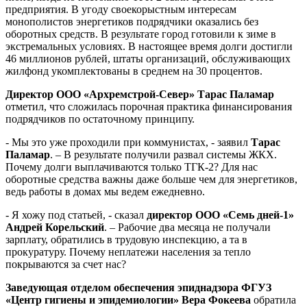
предприятия. В угоду своекорыстным интересам
монополистов энергетиков подрядчики оказались без
оборотных средств. В результате город готовили к зиме в
экстремальных условиях. В настоящее время долги достигли
46 миллионов рублей, штаты организаций, обслуживающих
жилфонд укомплектованы в среднем на 30 процентов.
Директор ООО «Архремстрой-Север» Тарас Паламар
отметил, что сложилась порочная практика финансирования
подрядчиков по остаточному принципу.
- Мы это уже проходили при коммунистах, - заявил
Тарас
Паламар
. – В результате получили развал системы ЖКХ.
Почему долги выплачиваются только ТГК-2? Для нас
оборотные средства важны даже больше чем для энергетиков,
ведь работы в домах мы ведем ежедневно.
- Я хожу под статьей, - сказал
директор ООО «Семь дней-1»
Андрей Корельский
. – Рабочие два месяца не получали
зарплату, обратились в трудовую инспекцию, а та в
прокуратуру. Почему неплатежи населения за тепло
покрываются за счет нас?
Заведующая отделом обеспечения эпиднадзора ФГУЗ
«Центр гигиены и эпидемиологии» Вера Фокеева
обратила