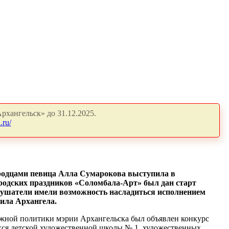
рхангельск» до 31.12.2025.
.ru/
ородцами певица Алла Сумарокова выступила в
ородских праздников «Соломбала-Арт» был дан старт
слушатели имели возможность насладиться исполнением
ила Архангела.
дежной политики мэрии Архангельска был объявлен конкурс
щихся детской художественной школы № 1, художественных