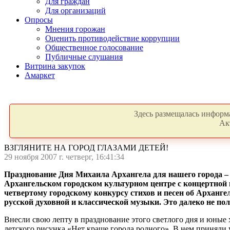
Для граждан
Для организаций
Опросы
Мнения горожан
Оценить противодействие коррупции
Общественное голосование
Публичные слушания
Витрина закупок
Амаркет
Здесь размещалась информа
Ак
ВЗГЛЯНИТЕ НА ГОРОД ГЛАЗАМИ ДЕТЕЙ!
29 ноября 2007 г. четверг, 16:41:34
Празднование Дня Михаила Архангела для нашего города –
Архангельском городском культурном центре с концертной п
четвертому городскому конкурсу стихов и песен об Арханг
русской духовной и классической музыки. Это далеко не 
Внесли свою лепту в празднование этого светлого дня и юные
детского рисунка «Нет краше города родного». В нем приняли у