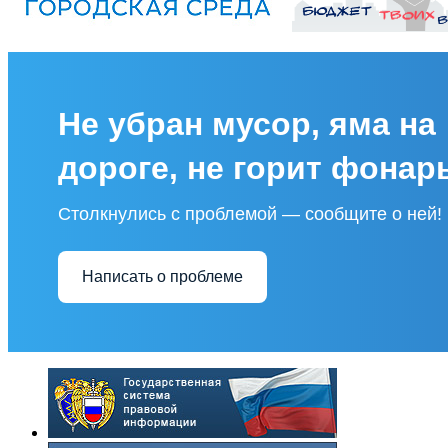
Не убран мусор, яма на
дороге, не горит фонар
Столкнулись с проблемой — сообщите о ней!
Написать о проблеме