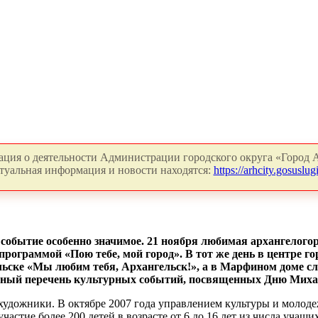
ция о деятельности Администрации городского округа «Город А
туальная информация и новости находятся:
https://arhcity.gosuslugi
 событие особенно значимое. 21 ноября любимая архангелог
рограммой «Пою тебе, мой город». В тот же день в центре г
ельске «Мы любим тебя, Архангельск!», а в Марфином доме 
полный перечень культурных событий, посвященных Дню Миха
 художники. В октябре 2007 года управлением культуры и моло
частие более 200 детей в возрасте от 6 до 16 лет из числа уча