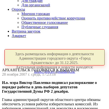
Для граждан
Для организаций
Опросы
Мнения горожан
Оценить противодействие коррупции
Общественное голосование
Публичные слушания
Витрина закупок
Амаркет
Здесь размещалась информация о деятельности
Администрации городского округа «Город
Архангельск» до 31.12.2025.
Актуальная информация и новости находятся:
АРХАНГЕЛЬСК ГОТОВИТСЯ К ВЫБОРАМ
https://arhcity.gosuslugi.ru/
28 ноября 2007 г. среда, 17:23:18
И.о. мэра Виктор Павленко подписал распоряжение о
порядке работы в день выборов депутатов
Государственной Думы РФ 2 декабря.
Главы администраций округов областного центра обязаны
обеспечить условия работы избирательных комиссий. Из
работников администраций для дежурства в воскресение