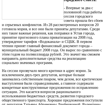
- Впервые за два с
половиной года работы
сессия городского
совета прошла без сбоев
и серьезных конфликтов. Из 28 рассмотренных вопросов 20
готовила мэрия, и все они были приняты депутатами. Среди
них такие важные решения, как поправки в Устав города,
принятие прогнозного плана приватизации на 2008 год,
утверждение тарифов «Водоканала» и СЦБК. В первом
чтении принят главный финансовый документ города –
муниципальный бюджет 2008 года. Он вырос по сравнению с
этим годом на полмиллиарда рублей. Это значит мы сможем
направить дополнительные средства на реализацию
социально значимых программ.
На сессии прозвучало много критики в адрес мэрии. За
исключением двух-трех депутатов, которые больше
занимались собственным пиаром, чем делом, все критические
выступления были справедливыми, а главное содержали
конкретные конструктивные предложения по исправлению
ситуации. Это касается вопросов рационального
использования бюджетных средств, развития городского
общественного транспорта. Хорошие предложения поступили
от депутатов Татьяны Абрамовны Дробешкиной, Валентины