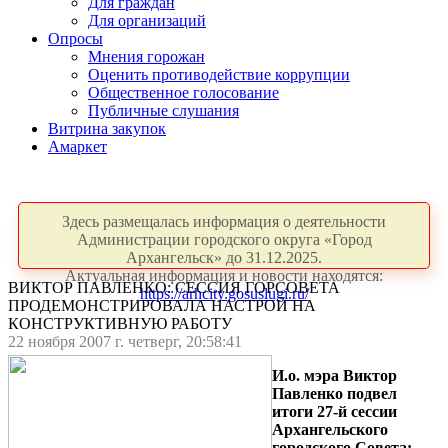
Для граждан
Для организаций
Опросы
Мнения горожан
Оценить противодействие коррупции
Общественное голосование
Публичные слушания
Витрина закупок
Амаркет
Здесь размещалась информация о деятельности
Администрации городского округа «Город
Архангельск» до 31.12.2025.
Актуальная информация и новости находятся:
ВИКТОР ПАВЛЕНКО: СЕССИЯ ГОРСОВЕТА
https://arhcity.gosuslugi.ru/
ПРОДЕМОНСТРИРОВАЛА НАСТРОЙ НА
КОНСТРУКТИВНУЮ РАБОТУ
22 ноября 2007 г. четверг, 20:58:41
И.о. мэра Виктор
Павленко подвел
итоги 27-й сессии
Архангельского
городского Совета: