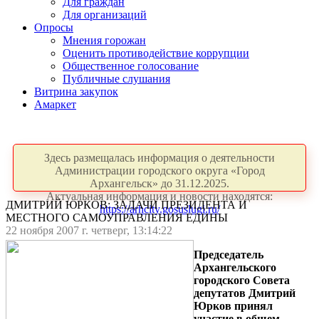
Для граждан
Для организаций
Опросы
Мнения горожан
Оценить противодействие коррупции
Общественное голосование
Публичные слушания
Витрина закупок
Амаркет
Здесь размещалась информация о деятельности
Администрации городского округа «Город
Архангельск» до 31.12.2025.
Актуальная информация и новости находятся:
ДМИТРИЙ ЮРКОВ: ЗАДАЧИ ПРЕЗИДЕНТА И
https://arhcity.gosuslugi.ru/
МЕСТНОГО САМОУПРАВЛЕНИЯ ЕДИНЫ
22 ноября 2007 г. четверг, 13:14:22
Председатель
Архангельского
городского Совета
депутатов Дмитрий
Юрков принял
участие в общем