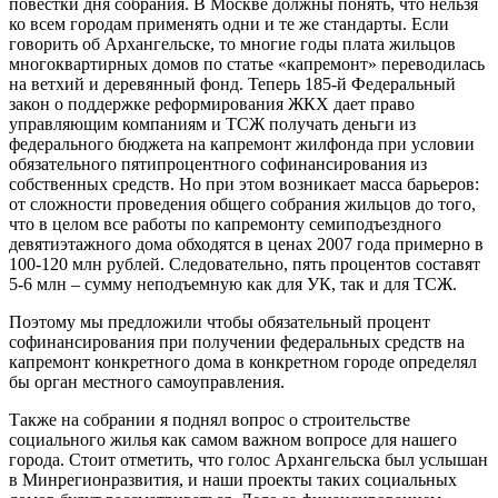
повестки дня собрания. В Москве должны понять, что нельзя
ко всем городам применять одни и те же стандарты. Если
говорить об Архангельске, то многие годы плата жильцов
многоквартирных домов по статье «капремонт» переводилась
на ветхий и деревянный фонд. Теперь 185-й Федеральный
закон о поддержке реформирования ЖКХ дает право
управляющим компаниям и ТСЖ получать деньги из
федерального бюджета на капремонт жилфонда при условии
обязательного пятипроцентного софинансирования из
собственных средств. Но при этом возникает масса барьеров:
от сложности проведения общего собрания жильцов до того,
что в целом все работы по капремонту семиподъездного
девятиэтажного дома обходятся в ценах 2007 года примерно в
100-120 млн рублей. Следовательно, пять процентов составят
5-6 млн – сумму неподъемную как для УК, так и для ТСЖ.
Поэтому мы предложили чтобы обязательный процент
софинансирования при получении федеральных средств на
капремонт конкретного дома в конкретном городе определял
бы орган местного самоуправления.
Также на собрании я поднял вопрос о строительстве
социального жилья как самом важном вопросе для нашего
города. Стоит отметить, что голос Архангельска был услышан
в Минрегионразвития, и наши проекты таких социальных