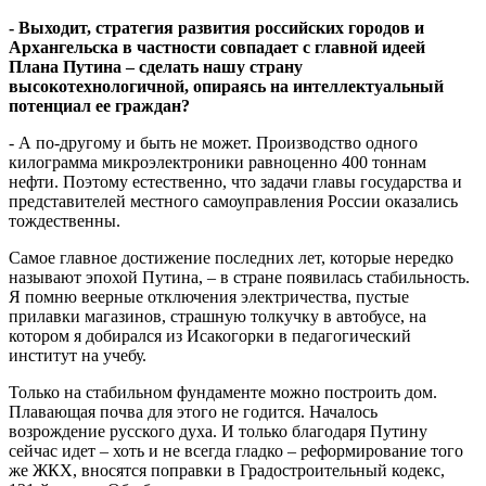
- Выходит, стратегия развития российских городов и
Архангельска в частности совпадает с главной идеей
Плана Путина – сделать нашу страну
высокотехнологичной, опираясь на интеллектуальный
потенциал ее граждан?
- А по-другому и быть не может. Производство одного
килограмма микроэлектроники равноценно 400 тоннам
нефти. Поэтому естественно, что задачи главы государства и
представителей местного самоуправления России оказались
тождественны.
Самое главное достижение последних лет, которые нередко
называют эпохой Путина, – в стране появилась стабильность.
Я помню веерные отключения электричества, пустые
прилавки магазинов, страшную толкучку в автобусе, на
котором я добирался из Исакогорки в педагогический
институт на учебу.
Только на стабильном фундаменте можно построить дом.
Плавающая почва для этого не годится. Началось
возрождение русского духа. И только благодаря Путину
сейчас идет – хоть и не всегда гладко – реформирование того
же ЖКХ, вносятся поправки в Градостроительный кодекс,