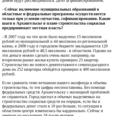
домов будут рассматриваться. Дело за финансированием.
-
Сейчас включение муниципальных образований в
областные и федеральные программы осуществляется
только при условии соучастия, софинансирования. Какие
шаги в Архангельске в плане строительства соцжилья
предпринимает местная власть?
- В 2007 году на эти цели было выделено 15 миллионов
рублей из муниципальной и 44 миллиона из региональной
казны, в 2008 году в городском бюджете закладывается 120
миллионов рублей и 48,5 миллиона - в областном. Однако на
эти деньги можно сделать очень мало: например, на
вторичном рынке жилья купить примерно 25 квартир.
Строительство же нового девятиэтажного семиподъездного
дома на 252 квартиры обойдётся примерно в 400 миллионов
рублей.
Если сравнить темп ветшания нашего жилфонда и объемы
строительства, то эти цифры несопоставимы. Без помощи
федеральных средств Архангельску с жилищной проблемой
не справиться. Город шагнул в объемах выделяемых на
строительство соцжилья средств на порядок, если бы и
федеральных денег стало в 10 раз больше, то ситуация в
областном центре изменилась бы кардинально. Сейчас в
очереди на расселение 18 тысяч человек.