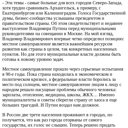
- Эти темы - самые больные для всех городов Северо-Запада,
хотя трудно сравнивать Архангельск, к примеру, с
Екатеринбургом или Калининградом. Голоса Государственной
думы, бизнес-сообщества услышаны президентом и
правительством страны. Об этом свидетельствует и недавнее
выступление Владимира Путина перед муниципальными
руководителями на совещании в Москве. На мой взгляд,
Владимир Владимирович впервые четко определил позицию:
местное самоуправление является важнейшим ресурсом
развития как страны в целом, так конкретных населенных
пунктов. Но для этого муниципальные власти должны быть
готовы к новому уровню задач.
Местное самоуправление прошло через серьезные испытания
в 90-е годы. Пока страна находилась в экономическом и
политическом кризисе, а федеральные власти боролись за
место под солнцем, местное самоуправление лицом к лицу с
народом решало насущные проблемы обычного человека:
зарплаты, отопление, медицина, школы, ЖКХ… Именно
муниципалитеты и советы сберегли страну от хаоса и еще
больших трагедий. И Путин воздал нам должное.
В России две трети населения проживают в городах, но
получается, что как раз города оторваны от самого
государства, их голос не слышен. Теперь решено придать