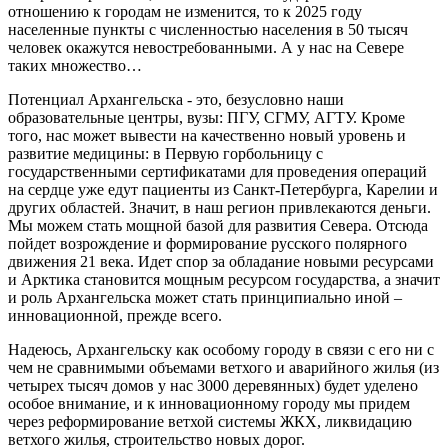
отношению к городам не изменится, то к 2025 году
населенные пункты с численностью населения в 50 тысяч
человек окажутся невостребованными. А у нас на Севере
таких множество…
Потенциал Архангельска - это, безусловно наши
образовательные центры, вузы: ПГУ, СГМУ, АГТУ. Кроме
того, нас может вывести на качественно новый уровень и
развитие медицины: в Первую горбольницу с
государственными сертификатами для проведения операций
на сердце уже едут пациенты из Санкт-Петербурга, Карелии и
других областей. Значит, в наш регион привлекаются деньги.
Мы можем стать мощной базой для развития Севера. Отсюда
пойдет возрождение и формирование русского полярного
движения 21 века. Идет спор за обладание новыми ресурсами
и Арктика становится мощным ресурсом государства, а значит
и роль Архангельска может стать принципиально иной –
инновационной, прежде всего.
Надеюсь, Архангельску как особому городу в связи с его ни с
чем не сравнимыми объемами ветхого и аварийного жилья (из
четырех тысяч домов у нас 3000 деревянных) будет уделено
особое внимание, и к инновационному городу мы придем
через реформирование ветхой системы ЖКХ, ликвидацию
ветхого жилья, строительство новых дорог.