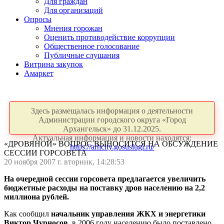
Для граждан
Для организаций
Опросы
Мнения горожан
Оценить противодействие коррупции
Общественное голосование
Публичные слушания
Витрина закупок
Амаркет
Здесь размещалась информация о деятельности
Администрации городского округа «Город
Архангельск» до 31.12.2025.
Актуальная информация и новости находятся:
«ДРОВЯНОЙ» ВОПРОС ВЫНОСИТСЯ НА ОБСУЖДЕНИЕ
https://arhcity.gosuslugi.ru/
СЕССИИ ГОРСОВЕТА
20 ноября 2007 г. вторник, 14:28:53
На очередной сессии горсовета предлагается увеличить
бюджетные расходы на поставку дров населению на 2,2
миллиона рублей.
Как сообщил
начальник управления ЖКХ и энергетики
Виктор Чурносов
, в 2006 году населению было поставлено