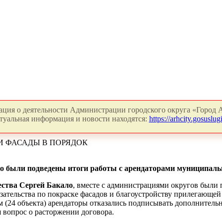
ция о деятельности Администрации городского округа «Город А
туальная информация и новости находятся:
https://arhcity.gosuslugi
И ФАСАДЫ В ПОРЯДОК
о были подведены итоги работы с арендаторами муниципальн
ства Сергей Бакало
, вместе с администрациями округов был
бязательства по покраске фасадов и благоустройству прилегающе
 (24 объекта) арендаторы отказались подписывать дополнитель
я вопрос о расторжении договора.