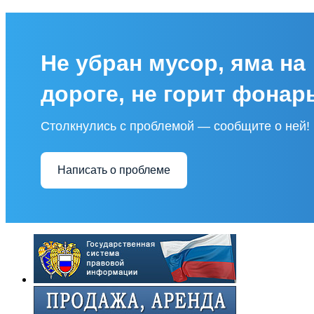
Не убран мусор, яма на
дороге, не горит фонар
Столкнулись с проблемой — сообщите о ней!
Написать о проблеме