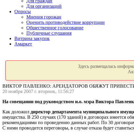
Для граждан
Для организаций
Опросы
Мнения горожан
Оценить противодействие коррупции
Общественное голосование
Публичные слушания
Витрина закупок
Амаркет
Здесь размещалась информа
Ак
ВИКТОР ПАВЛЕНКО: АРЕНДАТОРОВ ОБЯЖУТ ПРИВЕСТ
20 ноября 2007 г. вторник, 11:56:27
На совещании под руководством и.о. мэра Виктора Павленк
Как доложил
директор департамента муниципального имуще
имущества. В 250 случаях (170 зданий) в договорах имеется о
рекомендациями по проведению данных работ. По 30 договорам
С ними проводится переговоры, в случае отказа будет ставитьс