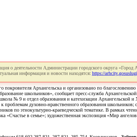
ция о деятельности Администрации городского округа «Город А
туальная информация и новости находятся:
https://arhcity.gosuslugi
о покровителя Архангельска и организовано по благословению 
образование школьников», сообщает пресс-служба Архангельско
школа № 9 и отдел образования и катехизации Архангельской и 
 к проблемам духовно-нравственного образования школьников; 
ников по этнокультурно-краеведческой тематике. В рамках чтен
а «Счастье в семье»; художественная экспозиция «Мир ангелов
ефонам 618-602 287-821, 287-821, 285-754. Координатор -
Зайцев