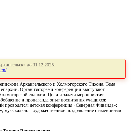
рхангельск» до 31.12.2025.
.ru/
епископа Архангельского и Холмогорского Тихона. Тема
й епархии. Организаторами конференции выступают
Холмогорской епархии. Цели и задачи мероприятия:
обобщение и пропаганда опыт воспитания учащихся;
ий проводятся: детская конференция «Северная Фиваида»;
»; музыкально – художественное поздравление с именинами
а Тамара Вячеславовна
.