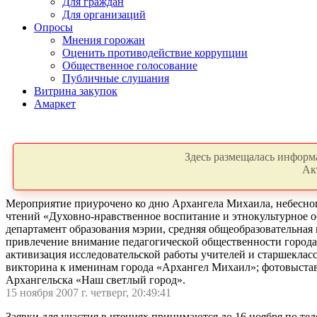
Для граждан
Для организаций
Опросы
Мнения горожан
Оценить противодействие коррупции
Общественное голосование
Публичные слушания
Витрина закупок
Амаркет
Здесь размещалась информа
Ак
Мероприятие приурочено ко дню Архангела Михаила, небесног
чтений «Духовно-нравственное воспитание и этнокультурное 
департамент образования мэрии, средняя общеобразовательная 
привлечение внимание педагогической общественности города
активизация исследовательской работы учителей и старшекласс
викторина к именинам города «Архангел Михаил»; фотовыставк
Архангельска «Наш светлый город».
15 ноября 2007 г. четверг, 20:49:41
Заявки для участия в чтениях принимаются до 16 ноября по тел