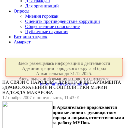
Для граждан
Для организаций
Опросы
Мнения горожан
Оценить противодействие коррупции
Общественное голосование
Публичные слушания
Витрина закупок
Амаркет
Здесь размещалась информация о деятельности
Администрации городского округа «Город
Архангельск» до 31.12.2025.
Актуальная информация и новости находятся:
НА СВЯЗИ С НАРОДОМ – ДИРЕКТОР ДЕПАРТАМЕНТА
https://arhcity.gosuslugi.ru/
ЗДРАВООХРАНЕНИЯ И СОЦПОЛИТИКИ МЭРИИ
НАДЕЖДА МАКАРОВА
12 ноября 2007 г. понедельник, 11:43:01
В Архангельске продолжаются
прямые линии с руководством
города и лицами, ответственными
за работу МУПов.