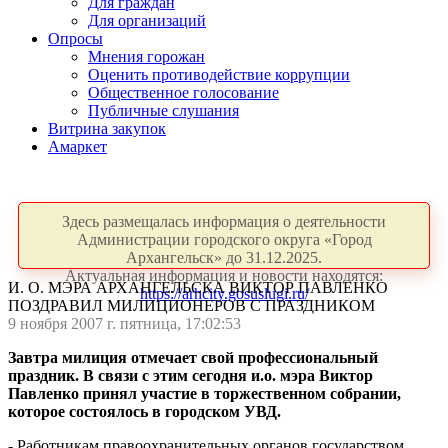
Для граждан
Для организаций
Опросы
Мнения горожан
Оценить противодействие коррупции
Общественное голосование
Публичные слушания
Витрина закупок
Амаркет
Здесь размещалась информация о деятельности
Администрации городского округа «Город
Архангельск» до 31.12.2025.
Актуальная информация и новости находятся:
И. О. МЭРА АРХАНГЕЛЬСКА ВИКТОР ПАВЛЕНКО
https://arhcity.gosuslugi.ru/
ПОЗДРАВИЛ МИЛИЦИОНЕРОВ С ПРАЗДНИКОМ
9 ноября 2007 г. пятница, 17:02:53
Завтра милиция отмечает свой профессиональный
праздник. В связи с этим сегодня и.о. мэра Виктор
Павленко принял участие в торжественном собрании,
которое состоялось в городском УВД.
- Работникам правоохранительных органов государством