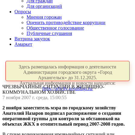
Для граждан
Для организаций
Опросы
Мнения горожан
Оценить противодействие коррупции
Общественное голосование
Публичные слушания
Витрина закупок
Амаркет
Здесь размещалась информация о деятельности
Администрации городского округа «Город
Архангельск» до 31.12.2025.
Актуальная информация и новости находятся:
ЧРЕЗВЫЧАЙНЫЕ СИТУАЦИИ В ЖИЛИЩНО-
https://arhcity.gosuslugi.ru/
КОММУНАЛЬНОМ ХОЗЯЙСТВЕ
7 ноября 2007 г. среда, 15:00:55
2 ноября заместитель мэра по городскому хозяйству
Анатолий Назаров подписал распоряжение о создании
оперативной группы для контроля за обстановкой на
объектах ЖКХ в отопительный период 2007-2008 годов.
В случае возникновения чрезвычайных ситуаций или