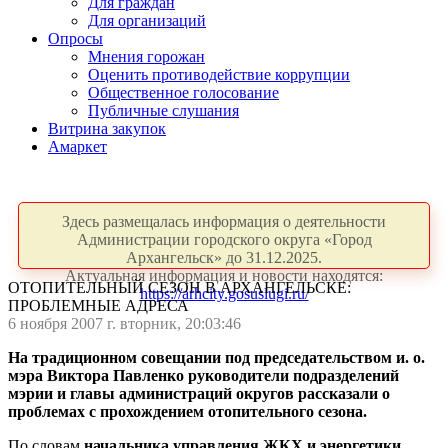
Для граждан
Для организаций
Опросы
Мнения горожан
Оценить противодействие коррупции
Общественное голосование
Публичные слушания
Витрина закупок
Амаркет
Здесь размещалась информация о деятельности
Администрации городского округа «Город
Архангельск» до 31.12.2025.
Актуальная информация и новости находятся:
ОТОПИТЕЛЬНЫЙ СЕЗОН В АРХАНГЕЛЬСКЕ:
https://arhcity.gosuslugi.ru/
ПРОБЛЕМНЫЕ АДРЕСА
6 ноября 2007 г. вторник, 20:03:46
На традиционном совещании под председательством и. о.
мэра Виктора Павленко руководители подразделений
мэрии и главы администраций округов рассказали о
проблемах с прохождением отопительного сезона.
По словам
начальника управления ЖКХ и энергетики