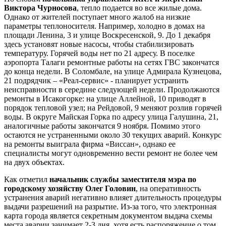
Виктора Чурносова
, тепло подается во все жилые дома.
Однако от жителей поступает много жалоб на низкие
параметры теплоносителя. Например, холодно в домах на
площади Ленина, 3 и улице Воскресенской, 9. До 1 декабря
здесь установят новые насосы, чтобы стабилизировать
температуру. Горячей воды нет по 21 адресу. В поселке
аэропорта Талаги ремонтные работы на сетях ГВС закончатся
до конца недели. В Соломбале, на улице Адмирала Кузнецова,
21 подрядчик – «Реал-сервис» - планирует устранить
неисправности в середине следующей недели. Продолжаются
ремонты в Исакогорке: на улице Аллейной, 10 приводят в
порядок тепловой узел; на Рейдовой, 9 меняют розлив горячей
воды. В округе Майская Горка по адресу улица Галушина, 21,
аналогичные работы закончатся 9 ноября. Помимо этого
остаются не устраненными около 30 текущих аварий. Конкурс
на ремонты выиграла фирма «Виссан», однако ее
специалисты могут одновременно вести ремонт не более чем
на двух объектах.
Как отметил
начальник службы заместителя мэра по
городскому хозяйству Олег Головин
, на оперативность
устранения аварий негативно влияет длительность процедуры
выдачи разрешений на разрытие. Из-за того, что электронная
карта города является секретным документом выдача схемы
места аварии занимает 2-3 дня, хотя есть распоряжение о том,