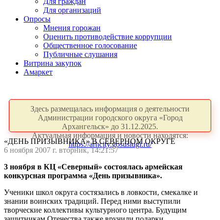
Для граждан
Для организаций
Опросы
Мнения горожан
Оценить противодействие коррупции
Общественное голосование
Публичные слушания
Витрина закупок
Амаркет
Здесь размещалась информация о деятельности
Администрации городского округа «Город
Архангельск» до 31.12.2025.
Актуальная информация и новости находятся:
«ДЕНЬ ПРИЗЫВНИКА» В СЕВЕРНОМ ОКРУГЕ
https://arhcity.gosuslugi.ru/
6 ноября 2007 г. вторник, 14:21:57
3 ноября в КЦ «Северный» состоялась армейская
конкурсная программа «День призывника».
Ученики школ округа состязались в ловкости, смекалке и
знании воинских традиций. Перед ними выступили
творческие коллективы культурного центра. Будущим
защитникам Отечества также вручили подарки.