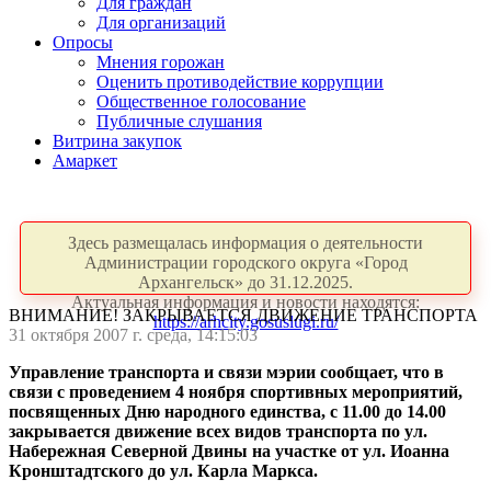
Для граждан
Для организаций
Опросы
Мнения горожан
Оценить противодействие коррупции
Общественное голосование
Публичные слушания
Витрина закупок
Амаркет
Здесь размещалась информация о деятельности
Администрации городского округа «Город
Архангельск» до 31.12.2025.
Актуальная информация и новости находятся:
ВНИМАНИЕ! ЗАКРЫВАЕТСЯ ДВИЖЕНИЕ ТРАНСПОРТА
https://arhcity.gosuslugi.ru/
31 октября 2007 г. среда, 14:15:03
Управление транспорта и связи мэрии сообщает, что в
связи с проведением 4 ноября спортивных мероприятий,
посвященных Дню народного единства, с 11.00 до 14.00
закрывается движение всех видов транспорта по ул.
Набережная Северной Двины на участке от ул. Иоанна
Кронштадтского до ул. Карла Маркса.