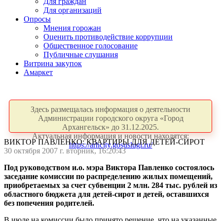
Для граждан
Для организаций
Опросы
Мнения горожан
Оценить противодействие коррупции
Общественное голосование
Публичные слушания
Витрина закупок
Амаркет
Здесь размещалась информация о деятельности
Администрации городского округа «Город
Архангельск» до 31.12.2025.
Актуальная информация и новости находятся:
ВИКТОР ПАВЛЕНКО: КВАРТИРЫ ДЛЯ ДЕТЕЙ-СИРОТ
https://arhcity.gosuslugi.ru/
30 октября 2007 г. вторник, 16:20:43
Под руководством и.о. мэра Виктора Павленко состоялось
заседание комиссии по распределению жилых помещений,
приобретаемых за счет субвенции 2 млн. 284 тыс. рублей из
областного бюджета для детей-сирот и детей, оставшихся
без попечения родителей.
В июле на комиссии было принято решение, что на указанные