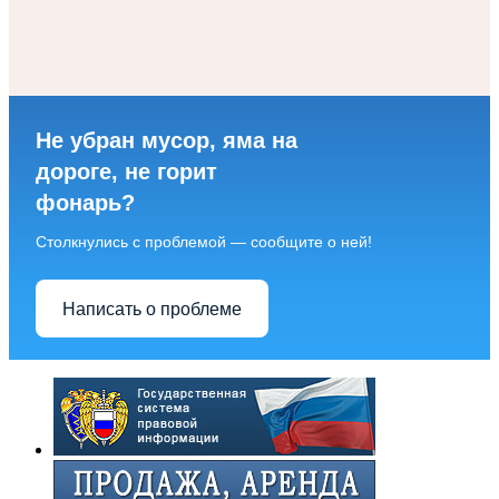
Не убран мусор, яма на
дороге, не горит
фонарь?
Столкнулись с проблемой — сообщите о ней!
Написать о проблеме