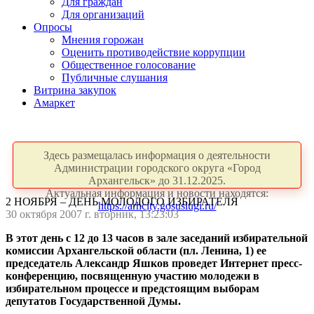
Для граждан
Для организаций
Опросы
Мнения горожан
Оценить противодействие коррупции
Общественное голосование
Публичные слушания
Витрина закупок
Амаркет
Здесь размещалась информация о деятельности
Администрации городского округа «Город
Архангельск» до 31.12.2025.
Актуальная информация и новости находятся:
2 НОЯБРЯ – ДЕНЬ МОЛОДОГО ИЗБИРАТЕЛЯ
https://arhcity.gosuslugi.ru/
30 октября 2007 г. вторник, 13:23:03
В этот день с 12 до 13 часов в зале заседаний избирательной
комиссии Архангельской области (пл. Ленина, 1) ее
председатель Александр Яшков проведет Интернет пресс-
конференцию, посвященную участию молодежи в
избирательном процессе и предстоящим выборам
депутатов Государственной Думы.