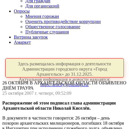
Для граждан
Для организаций
Опросы
Мнения горожан
Оценить противодействие коррупции
Общественное голосование
Публичные слушания
Витрина закупок
Амаркет
Здесь размещалась информация о деятельности
Администрации городского округа «Город
Архангельск» до 31.12.2025.
Актуальная информация и новости находятся:
26 ОКТЯБРЯ В АРХАНГЕЛЬСКОЙ ОБЛАСТИ ОБЪЯВЛЕНО
https://arhcity.gosuslugi.ru/
ДНЁМ ТРАУРА
25 октября 2007 г. четверг, 09:52:09
Распоряжение об этом подписал глава администрации
Архангельской области Николай Киселёв.
В документе в частности говорится: 26 октября – день
похорон архангельских милиционеров, погибших 18 октября
в Ингушетии при исполнении служебного долга, объявлено