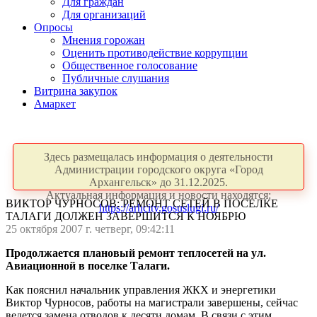
Для граждан
Для организаций
Опросы
Мнения горожан
Оценить противодействие коррупции
Общественное голосование
Публичные слушания
Витрина закупок
Амаркет
Здесь размещалась информация о деятельности
Администрации городского округа «Город
Архангельск» до 31.12.2025.
Актуальная информация и новости находятся:
ВИКТОР ЧУРНОСОВ: РЕМОНТ СЕТЕЙ В ПОСЕЛКЕ
https://arhcity.gosuslugi.ru/
ТАЛАГИ ДОЛЖЕН ЗАВЕРШИТСЯ К НОЯБРЮ
25 октября 2007 г. четверг, 09:42:11
Продолжается плановый ремонт теплосетей на ул.
Авиационной в поселке Талаги.
Как пояснил начальник управления ЖКХ и энергетики
Виктор Чурносов, работы на магистрали завершены, сейчас
ведется замена отводов к десяти домам. В связи с этим