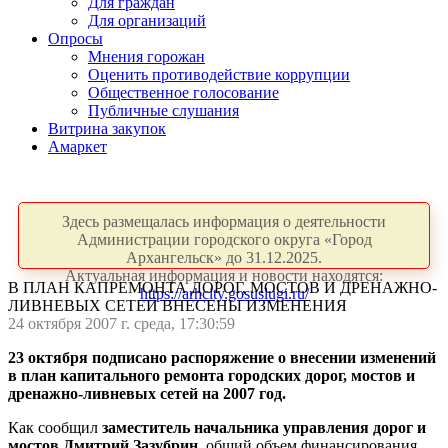
Для граждан
Для организаций
Опросы
Мнения горожан
Оценить противодействие коррупции
Общественное голосование
Публичные слушания
Витрина закупок
Амаркет
Здесь размещалась информация о деятельности
Администрации городского округа «Город
Архангельск» до 31.12.2025.
Актуальная информация и новости находятся:
В ПЛАН КАПРЕМОНТА ДОРОГ, МОСТОВ И ДРЕНАЖНО-
https://arhcity.gosuslugi.ru/
ЛИВНЕВЫХ СЕТЕЙ ВНЕСЕНЫ ИЗМЕНЕНИЯ
24 октября 2007 г. среда, 17:30:59
23 октября подписано распоряжение о внесении изменений
в план капитального ремонта городских дорог, мостов и
дренажно-ливневых сетей на 2007 год.
Как сообщил
заместитель
начальника управления дорог и
мостов Дмитрий Зазубрин
, общий объем финансирования