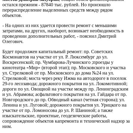
остался прежним - 87840 тыс. рублей. Но произошло
перераспределение выделенных средств между рядом
объектов.
- На одних из них удается провести ремонт с меньшими
затратами, на других, наоборот, возникает необходимость в
проведении дополнительных работ, - пояснил Дмитрий
Олегович.
Будет продолжен капитальный ремонт: пр. Советских
Космонавтов на участке от ул. Р. Люксембург до ул.
Воскресенской; пр. Чумбарова-Лучинского ;проезды у
кинотеатра «Мир» (второй этап); пр. Московского и участка
ул. Стрелковой от пр. Московского до дома №24 на ул.
Стрелковой; моста через реку Ижма на автодороге в поселок
29-го лесозавода; дорожного покрытия на ул. Локомотивной;
дороги по ул. Овощной на участке между пр. Ленинградским
и ул. Абрамова; асфальтового покрытия на ул. Гайдара от пр.
Новгородского до пр. Обводный канал (четная сторона); ул.
Ленина и ул. Луговой; дорожного покрытия ул. Урицкого на
участке от пр. Ломоносова до ул. Р. Шаниной; а также
изыскательские, проектные, геодезические работы,
сопровождение объектов капремонта и технический надзор за
ним.