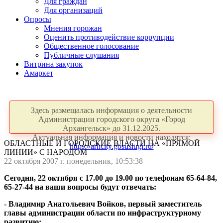
Для граждан
Для организаций
Опросы
Мнения горожан
Оценить противодействие коррупции
Общественное голосование
Публичные слушания
Витрина закупок
Амаркет
Здесь размещалась информация о деятельности
Администрации городского округа «Город
Архангельск» до 31.12.2025.
Актуальная информация и новости находятся:
ОБЛАСТНЫЕ И ГОРОДСКИЕ ВЛАСТИ НА «ПРЯМОЙ
https://arhcity.gosuslugi.ru/
ЛИНИИ» С НАРОДОМ
22 октября 2007 г. понедельник, 10:53:38
Сегодня, 22 октября с 17.00 до 19.00 по телефонам 65-64-84,
65-27-44 на ваши вопросы будут отвечать:
- Владимир Анатольевич Войков, первый заместитель
главы администрации области по инфраструктурному
развитию;