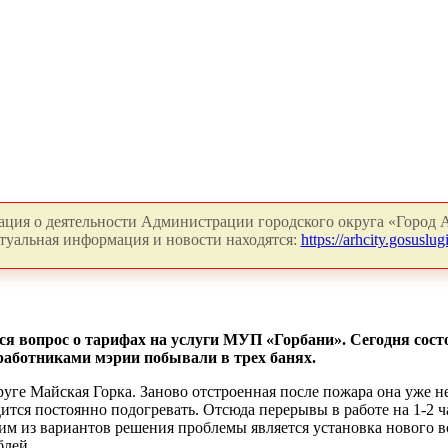
ция о деятельности Администрации городского округа «Город А
туальная информация и новости находятся:
https://arhcity.gosuslugi
ся вопрос о тарифах на услуги МУП «Горбани». Сегодня сост
 работниками мэрии побывали в трех банях.
руге Майская Горка. Заново отстроенная после пожара она уже н
ится постоянно подогревать. Отсюда перерывы в работе на 1-2 
ним из вариантов решения проблемы является установка нового 
блей.