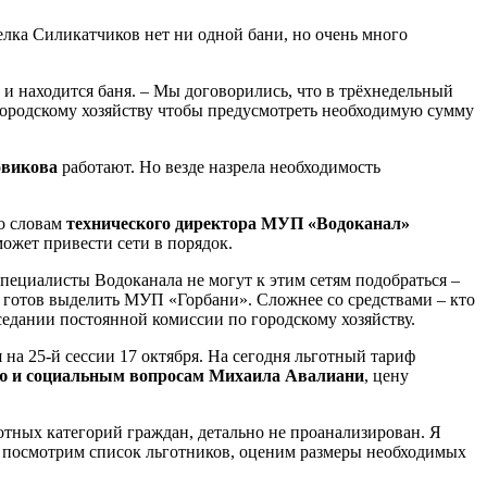
селка Силикатчиков нет ни одной бани, но очень много
е и находится баня. – Мы договорились, что в трёхнедельный
ородскому хозяйству чтобы предусмотреть необходимую сумму
овикова
работают. Но везде назрела необходимость
По словам
технического директора МУП «Водоканал»
ожет привести сети в порядок.
пециалисты Водоканала не могут к этим сетям подобраться –
 готов выделить МУП «Горбани». Сложнее со средствами – кто
седании постоянной комиссии по городскому хозяйству.
 на 25-й сессии 17 октября. На сегодня льготный тариф
нию и социальным вопросам Михаила Авалиани
, цену
отных категорий граждан, детально не проанализирован. Я
 посмотрим список льготников, оценим размеры необходимых