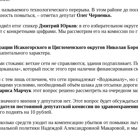
ак называемого технологического перерыва. В этом районе до по
жность помыться, – отметил депутат
Олег Черненко.
одвёл итог спикер
Дмитрий Юрков
: в его избирательном округ
т с конкретными цифрами. Мы рассмотрим его на комиссии по г
рации Исакогорского и Цигломенского округов Николая Бор
капитального характера.
 стоками: ветхие сети не справляются, здания подтапливает. 
одоканала», который после этого при наличии финансирования см
с тем лишь отличием, что сети принадлежат «Водоканалу», но с
общими усилиями, необходимый объём шлака для отсыпки дороги
Лариса Марчук
этот вопрос решено рассмотреть на очередном за
значного мнения у депутатов нет. Этот вопрос будет обсуждаться
едателя постоянной депутатской комиссии по здравоохране
го поднять на 10 рублей.
сколько средств уходит на компенсацию убытков от помывки льг
оциальной политики Надеждой Александровной Макаровой, и мы