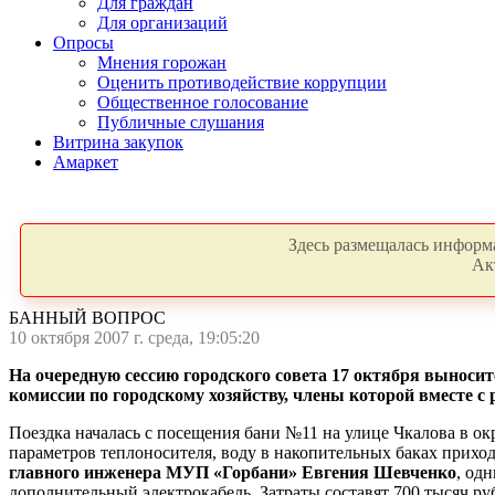
Для граждан
Для организаций
Опросы
Мнения горожан
Оценить противодействие коррупции
Общественное голосование
Публичные слушания
Витрина закупок
Амаркет
Здесь размещалась информа
Ак
БАННЫЙ ВОПРОС
10 октября 2007 г. среда, 19:05:20
На очередную сессию городского совета 17 октября выносит
комиссии по городскому хозяйству, члены которой вместе с
Поездка началась с посещения бани №11 на улице Чкалова в ок
параметров теплоносителя, воду в накопительных баках приход
главного инженера МУП «Горбани» Евгения Шевченко
, од
дополнительный электрокабель. Затраты составят 700 тысяч ру