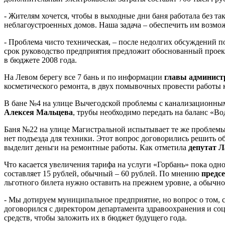
- Жителям хочется, чтобы в выходные дни баня работала без т
неблагоустроенных домов. Наша задача – обеспечить им возмо
- Проблема чисто техническая, – после недолгих обсуждений п
срок руководство предприятия предложит обоснованный проек
в бюджете 2008 года.
На Левом берегу все 7 бань и по информации
главы админист
косметического ремонта, в двух помывочных провести работы 
В бане №4 на улице Вычегодской проблемы с канализационными
Алексея Мальцева
, трубы необходимо передать на баланс «В
Баня №22 на улице Магистральной испытывает те же проблемы 
нет подъезда для техники. Этот вопрос договорились решить 
выделит деньги на ремонтные работы. Как отметила
депутат 
Что касается увеличения тарифа на услуги «Горбань» пока одно
составляет 15 рублей, обычный – 60 рублей. По мнению
предс
льготного билета нужно оставить на прежнем уровне, а обычно
- Мы дотируем муниципальное предприятие, но вопрос о том, 
договорился с директором департамента здравоохранения и с
средств, чтобы заложить их в бюджет будущего года.