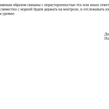
лавным образом связаны с нерасторопностью тех или иных ответ
совместно с мэрией будем держать на контроле, и отслеживать их
м уровне.
Да
По