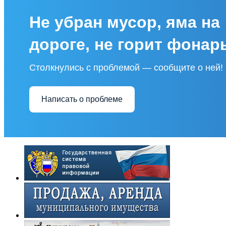
Не убран мусор, яма на
дороге, не горит фонар
Столкнулись с проблемой — сообщите о ней!
Написать о проблеме