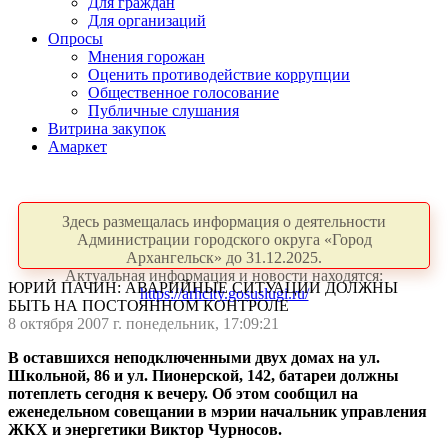
Для граждан
Для организаций
Опросы
Мнения горожан
Оценить противодействие коррупции
Общественное голосование
Публичные слушания
Витрина закупок
Амаркет
Здесь размещалась информация о деятельности
Администрации городского округа «Город
Архангельск» до 31.12.2025.
Актуальная информация и новости находятся:
ЮРИЙ ПАЧИН: АВАРИЙНЫЕ СИТУАЦИИ ДОЛЖНЫ
https://arhcity.gosuslugi.ru/
БЫТЬ НА ПОСТОЯННОМ КОНТРОЛЕ
8 октября 2007 г. понедельник, 17:09:21
В оставшихся неподключенными двух домах на ул.
Школьной, 86 и ул. Пионерской, 142, батареи должны
потеплеть сегодня к вечеру. Об этом сообщил на
еженедельном совещании в мэрии начальник управления
ЖКХ и энергетики Виктор Чурносов.