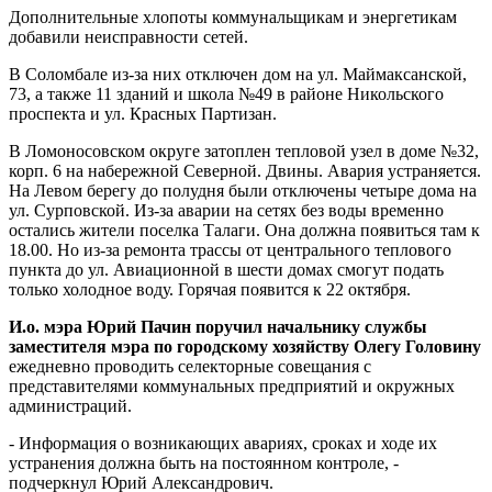
Дополнительные хлопоты коммунальщикам и энергетикам
добавили неисправности сетей.
В Соломбале из-за них отключен дом на ул. Маймаксанской,
73, а также 11 зданий и школа №49 в районе Никольского
проспекта и ул. Красных Партизан.
В Ломоносовском округе затоплен тепловой узел в доме №32,
корп. 6 на набережной Северной. Двины. Авария устраняется.
На Левом берегу до полудня были отключены четыре дома на
ул. Сурповской. Из-за аварии на сетях без воды временно
остались жители поселка Талаги. Она должна появиться там к
18.00. Но из-за ремонта трассы от центрального теплового
пункта до ул. Авиационной в шести домах смогут подать
только холодное воду. Горячая появится к 22 октября.
И.о. мэра Юрий Пачин поручил начальнику службы
заместителя мэра по городскому хозяйству Олегу Головину
ежедневно проводить селекторные совещания с
представителями коммунальных предприятий и окружных
администраций.
- Информация о возникающих авариях, сроках и ходе их
устранения должна быть на постоянном контроле, -
подчеркнул Юрий Александрович.