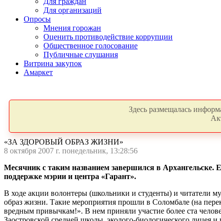
Для граждан
Для организаций
Опросы
Мнения горожан
Оценить противодействие коррупции
Общественное голосование
Публичные слушания
Витрина закупок
Амаркет
Здесь размещалась информа
Ак
«ЗА ЗДОРОВЫЙ ОБРАЗ ЖИЗНИ»
8 октября 2007 г. понедельник, 13:28:56
Месячник с таким названием завершился в Архангельске. 
поддержке мэрии и центра «Гарант».
В ходе акции волонтеры (школьники и студенты) и читатели 
образ жизни. Такие мероприятия прошли в Соломбале (на перек
вредным привычкам!». В нем приняли участие более ста челов
Заостровской средней школы, эколого-биологического лицея и