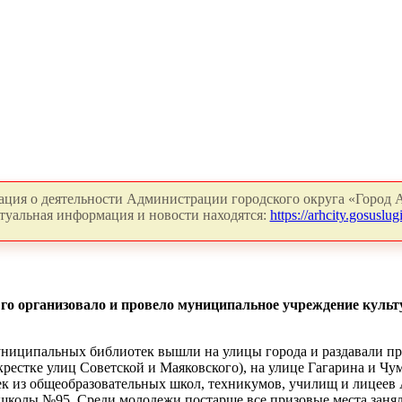
ция о деятельности Администрации городского округа «Город А
туальная информация и новости находятся:
https://arhcity.gosuslugi
Его организовало и провело муниципальное учреждение куль
муниципальных библиотек вышли на улицы города и раздавали 
рестке улиц Советской и Маяковского), на улице Гагарина и Чу
ек из общеобразовательных школ, техникумов, училищ и лицеев 
 школы №95. Среди молодежи постарше все призовые места занял