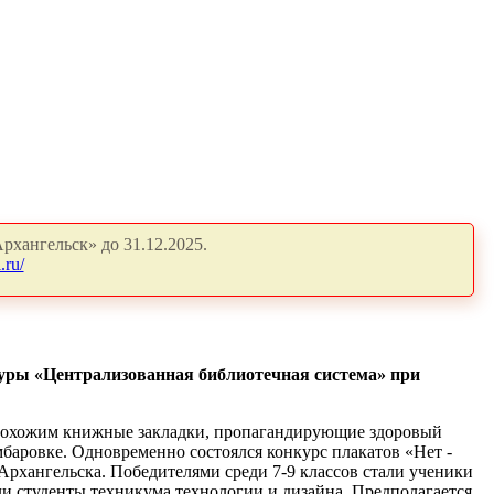
рхангельск» до 31.12.2025.
.ru/
туры «Централизованная библиотечная система» при
прохожим книжные закладки, пропагандирующие здоровый
мбаровке. Одновременно состоялся конкурс плакатов «Нет -
Архангельска. Победителями среди 7-9 классов стали ученики
и студенты техникума технологии и дизайна. Предполагается