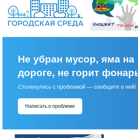
Не убран мусор, яма на
дороге, не горит фонар
Столкнулись с проблемой — сообщите о ней!
Написать о проблеме