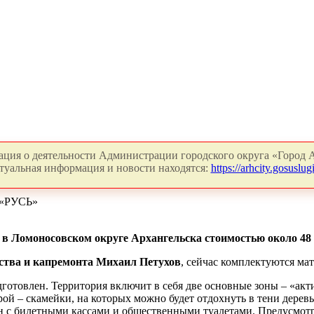
ция о деятельности Администрации городского округа «Город А
туальная информация и новости находятся:
https://arhcity.gosuslugi
«РУСЬ»
 в Ломоносовском округе Архангельска стоимостью около 48
ьства и капремонта Михаил Петухов
, сейчас комплектуются мат
одготовлен. Территория включит в себя две основные зоны – «ак
орой – скамейки, на которых можно будет отдохнуть в тени дере
льон с билетными кассами и общественными туалетами. Предусмот