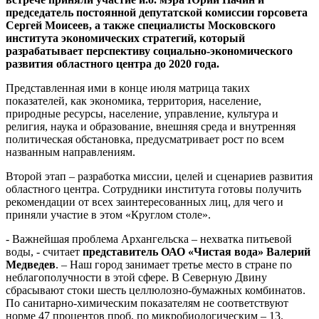
председатель постоянной депутатской комиссии горсовета
Сергей Моисеев, а также специалисты Московского
института экономических стратегий, который
разрабатывает перспективу социально-экономического
развития областного центра до 2020 года.
Представленная ими в конце июля матрица таких
показателей, как экономика, территория, население,
природные ресурсы, население, управление, культура и
религия, наука и образование, внешняя среда и внутренняя
политическая обстановка, предусматривает рост по всем
названным направлениям.
Второй этап – разработка миссии, целей и сценариев развития
областного центра. Сотрудники института готовы получить
рекомендации от всех заинтересованных лиц, для чего и
приняли участие в этом «Круглом столе».
- Важнейшая проблема Архангельска – нехватка питьевой
воды, - считает
представитель ОАО «Чистая вода» Валерий
Медведев
. – Наш город занимает третье место в стране по
неблагополучности в этой сфере. В Северную Двину
сбрасывают стоки шесть целлюлозно-бумажных комбинатов.
По санитарно-химическим показателям не соответствуют
норме 47 процентов проб, по микробиологическим – 13.