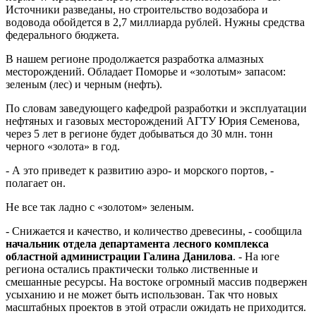
Источники разведаны, но строительство водозабора и
водовода обойдется в 2,7 миллиарда рублей. Нужны средства
федерального бюджета.
В нашем регионе продолжается разработка алмазных
месторождений. Обладает Поморье и «золотым» запасом:
зеленым (лес) и черным (нефть).
По словам заведующего кафедрой разработки и эксплуатации
нефтяных и газовых месторождений АГТУ Юрия Семенова,
через 5 лет в регионе будет добываться до 30 млн. тонн
черного «золота» в год.
- А это приведет к развитию аэро- и морского портов, -
полагает он.
Не все так ладно с «золотом» зеленым.
- Снижается и качество, и количество древесины, - сообщила
начальник отдела департамента лесного комплекса
областной администрации Галина Данилова
. - На юге
региона остались практически только лиственные и
смешанные ресурсы. На востоке огромный массив подвержен
усыханию и не может быть использован. Так что новых
масштабных проектов в этой отрасли ожидать не приходится.