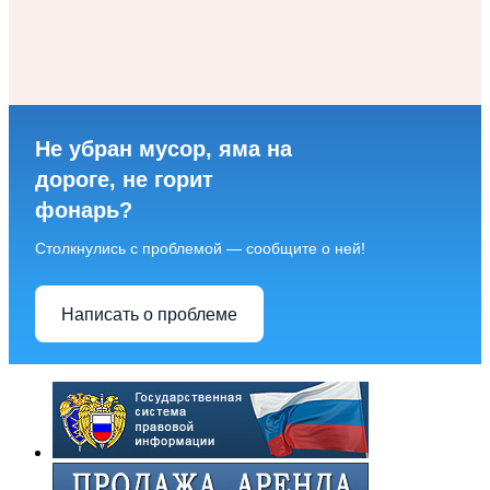
Не убран мусор, яма на
дороге, не горит
фонарь?
Столкнулись с проблемой — сообщите о ней!
Написать о проблеме