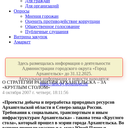
Для граждан
Для организаций
Опросы
Мнения горожан
Оценить противодействие коррупции
Общественное голосование
Публичные слушания
Витрина закупок
Амаркет
Здесь размещалась информация о деятельности
Администрации городского округа «Город
Архангельск» до 31.12.2025.
Актуальная информация и новости находятся:
О СТРАТЕГИИ РАЗВИТИЯ АРХАНГЕЛЬСКА – ЗА
https://arhcity.gosuslugi.ru/
«КРУГЛЫМ СТОЛОМ»
4 октября 2007 г. четверг, 18:11:56
«Проекты добыча и переработка природных ресурсов
Архангельской области и Северо-запада России.
Требования к социальным, транспортным и иным
инфраструктурам Архангельска» - такова тема «Круглого
стола», который прошел в мэрии города Архангельска. Во
встрече приняли участие и.о. мэра Юрий Пачин и