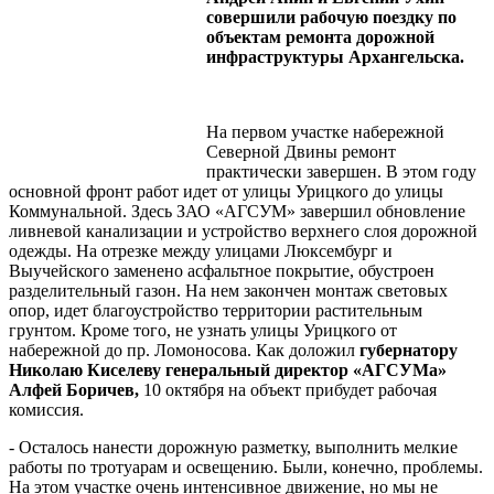
совершили рабочую поездку по
объектам ремонта дорожной
инфраструктуры Архангельска.
На первом участке набережной
Северной Двины ремонт
практически завершен. В этом году
основной фронт работ идет от улицы Урицкого до улицы
Коммунальной.
Здесь ЗАО «АГСУМ» завершил обновление
ливневой канализации и устройство верхнего слоя дорожной
одежды. На отрезке между улицами Люксембург и
Выучейского заменено асфальтное покрытие, обустроен
разделительный газон. На нем закончен монтаж световых
опор, идет благоустройство территории растительным
грунтом. Кроме того, не узнать улицы Урицкого от
набережной до пр. Ломоносова. Как доложил
губернатору
Николаю Киселеву генеральный директор «АГСУМа»
Алфей Боричев,
10 октября на объект прибудет рабочая
комиссия.
- Осталось нанести дорожную разметку, выполнить мелкие
работы по тротуарам и освещению. Были, конечно, проблемы.
На этом участке очень интенсивное движение, но мы не