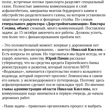
полос, встречные потоки транспорта разделяет специальный
газон.
Полностью заменены коммуникации и слой
асфальтобетона, завершены монтаж бордюрного камня и
обустройство разделительного газона, на котором установили
защитные ограждения и фонарные столбы. По словам
генерального директора
«Дорстроймеханизация» Виктора
Сохина, объект
сложный, много коммуникаций. Поставлена
задача: до 15 октября закончить все работы. Должны успеть,
тем более что с финансированием проблем нет.
- Это положительный момент: впервые у дорожников нет
вопросов по финансированию, - заметил
Николай Киселев
. -
Есть вопросы по ценам. Но торговаться мы будем всегда, не в
ущерб, конечно, качеству.
Юрий Пачин
рассказал
губернатору, что на средства кредита Европейского банка
реконструкции и развития, который получило МУП
«Водоканал», начинается строительство нового кольцевого
водовода, который пересечет проспект Ломоносова в самом
его начале, у железнодорожного путепровода. Поэтому здесь
асфальтирование сделают после прокладки труб. По мнению
главы администрации области Николая Киселева
, все
коммуникации надо заниматься в первую очередь, до начала
дорожных работ.
- Наша задача – правильно организовать процесс и выбрать