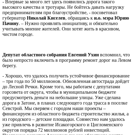
- Впервые за много лет здесь появились дорога такого
высокого качества и тротуары. Не бойтесь давать нагрузку
предпринимателям при благоустройстве, - посоветовал
губернатор
Николай Киселев
, обращаясь к
и.о. мэра Юрию
Пачину
. – Нужно проявлять инициативу, и обязательно
учитывать мнение жителей. Они хотят жить в красивом,
чистом городе.
Депутат областного собрания Евгений Ухин
вспомнил, что
было непросто включить в программу ремонт дорог на Левом
берегу.
- Хорошо, что удалось получить устойчивое финансирование
– три года по 50 миллионов. Обновленная автострада дойдет
до Лесной Речки. Кроме того, мы работаем с депутатами
горсовета от округа, чтобы в муниципальном бюджете
предусмотреть деньги на небольшие улицы. Уже сделана
дорога в Затоне, в планах следующего года трасса в поселке
Севстрой. Мы сверяем с городом наши проекты –
финансируем из областного бюджета строительство жилья, а
из городского – детские площадки. Совместно нам удалось
уже привлечь в развитие Исакогорского и Цигломенского
округов порядка 72 миллионов рублей инвестиций.