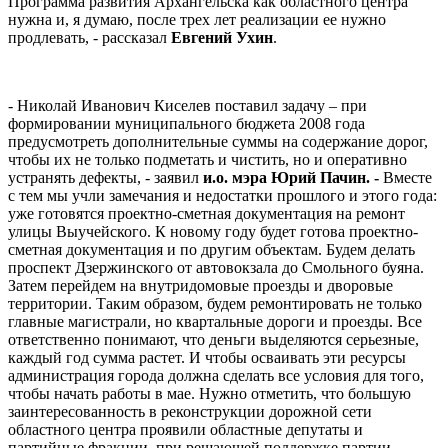
Программа развития Архангельска как областного центра
нужна и, я думаю, после трех лет реализации ее нужно
продлевать, - рассказал
Евгений Ухин
.
- Николай Иванович Киселев поставил задачу – при
формировании муниципального бюджета 2008 года
предусмотреть дополнительные суммы на содержание дорог,
чтобы их не только подметать и чистить, но и оперативно
устранять дефекты, - заявил
и.о. мэра Юрий Пачин. -
Вместе
с тем мы учли замечания и недостатки прошлого и этого года:
уже готовятся проектно-сметная документация на ремонт
улицы Выучейского. К новому году будет готова проектно-
сметная документация и по другим объектам. Будем делать
проспект Дзержинского от автовокзала до Смольного буяна.
Затем перейдем на внутридомовые проезды и дворовые
территории. Таким образом, будем ремонтировать не только
главные магистрали, но квартальные дороги и проезды. Все
ответственно понимают, что деньги выделяются серьезные,
каждый год сумма растет. И чтобы осваивать эти ресурсы
администрация города должна сделать все условия для того,
чтобы начать работы в мае. Нужно отметить, что большую
заинтересованность в реконструкции дорожной сети
областного центра проявили областные депутаты и
партийные фракции, при решающей поддержке партии