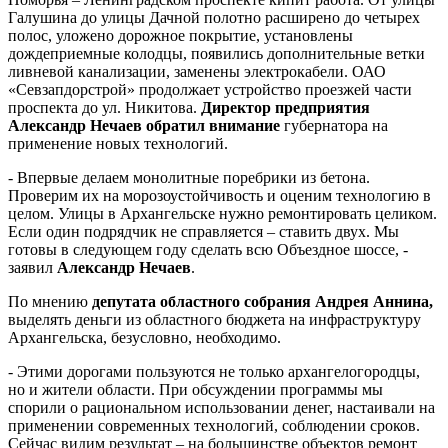
Галушина до улицы Дачной полотно расширено до четырех
полос, уложено дорожное покрытие, установлены
дождеприемные колодцы, появились дополнительные ветки
ливневой канализации, заменены электрокабели. ОАО
«Севзапдорстрой» продолжает устройство проезжей части
проспекта до ул. Никитова.
Директор предприятия
Александр Нечаев обратил внимание
губернатора на
применение новых технологий.
- Впервые делаем монолитные поребрики из бетона.
Проверим их на морозоустойчивость и оценим технологию в
целом. Улицы в Архангельске нужно ремонтировать целиком.
Если один подрядчик не справляется – ставить двух. Мы
готовы в следующем году сделать всю Объездное шоссе, -
заявил
Александр Нечаев
.
По мнению
депутата областного собрания Андрея Аннина,
выделять деньги из областного бюджета на инфраструктуру
Архангельска, безусловно, необходимо.
- Этими дорогами пользуются не только архангелогородцы,
но и жители области. При обсуждении программы мы
спорили о рациональном использовании денег, настаивали на
применении современных технологий, соблюдении сроков.
Сейчас видим результат – на большинстве объектов ремонт