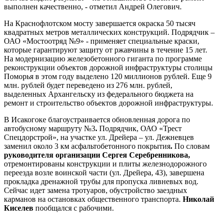
выполнен качественно, - отметил Андрей Олегович.
На Краснофлотском мосту завершается окраска 50 тысяч
квадратных метров металлических конструкций. Подрядчик –
ОАО «Мостоотряд №9» - применяет специальные краски,
которые гарантируют защиту от ржавчины в течение 15 лет.
На модернизацию железобетонного гиганта по программе
реконструкции объектов дорожной инфраструктуры столицы
Поморья в этом году выделено 120 миллионов рублей. Еще 9
млн. рублей будет переведено из 276 млн. рублей,
выделенных Архангельску из федерального бюджета на
ремонт и строительство объектов дорожной инфраструктуры.
В Исакогоке благоустраивается обновленная дорога по
автобусному маршруту №3
.
Подрядчик, ОАО «Трест
Спецдорстрой», на участке ул. Дрейера – ул. Дежневцев
заменил около
3 км
асфальтобетонного покрытия
.
По словам
руководителя организации Сергея Серебренникова,
отремонтированы конструкции и плиты железнодорожного
переезда возле воинской части (ул. Дрейера, 43), завершена
прокладка дренажной трубы для пропуска ливневых вод.
Сейчас идет замена тротуаров, обустройство заездных
карманов на остановках общественного транспорта.
Николай
Киселев
пообщался с рабочими.