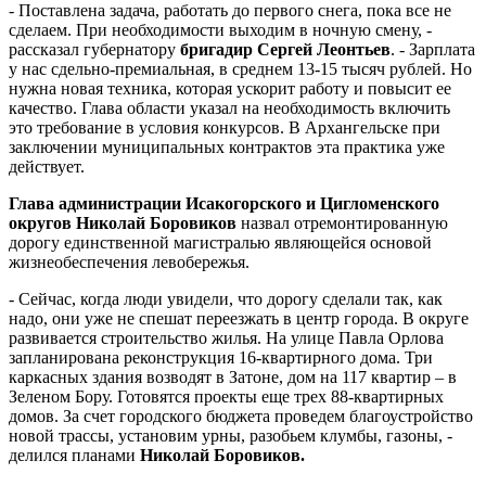
- Поставлена задача, работать до первого снега, пока все не
сделаем. При необходимости выходим в ночную смену, -
рассказал губернатору
бригадир Сергей Леонтьев
. - Зарплата
у нас сдельно-премиальная, в среднем 13-15 тысяч рублей. Но
нужна новая техника, которая ускорит работу и повысит ее
качество. Глава области указал на необходимость включить
это требование в условия конкурсов. В Архангельске при
заключении муниципальных контрактов эта практика уже
действует.
Глава администрации Исакогорского и Цигломенского
округов Николай Боровиков
назвал отремонтированную
дорогу единственной магистралью являющейся основой
жизнеобеспечения левобережья.
- Сейчас, когда люди увидели, что дорогу сделали так, как
надо, они уже не спешат переезжать в центр города. В округе
развивается строительство жилья. На улице Павла Орлова
запланирована реконструкция 16-квартирного дома. Три
каркасных здания возводят в Затоне, дом на 117 квартир – в
Зеленом Бору. Готовятся проекты еще трех 88-квартирных
домов. За счет городского бюджета проведем благоустройство
новой трассы, установим урны, разобьем клумбы, газоны, -
делился планами
Николай Боровиков.