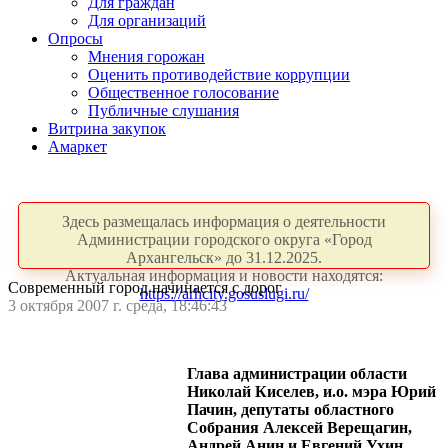
Для граждан
Для организаций
Опросы
Мнения горожан
Оценить противодействие коррупции
Общественное голосование
Публичные слушания
Витрина закупок
Амаркет
Здесь размещалась информация о деятельности
Администрации городского округа «Город
Архангельск» до 31.12.2025.
Актуальная информация и новости находятся:
Современный город начинается с дорог
https://arhcity.gosuslugi.ru/
3 октября 2007 г. среда, 18:46:43
Глава администрации области
Николай Киселев, и.о. мэра Юрий
Пачин, депутаты областного
Собрания Алексей Верещагин,
Андрей Анин и Евгений Ухин