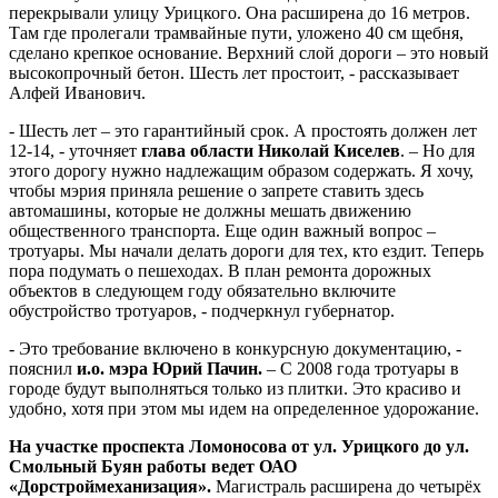
перекрывали улицу Урицкого. Она расширена до
16 метров
.
Там где пролегали трамвайные пути, уложено
40 см
щебня,
сделано крепкое основание. Верхний слой дороги – это новый
высокопрочный бетон. Шесть лет простоит, - рассказывает
Алфей Иванович.
- Шесть лет – это гарантийный срок. А простоять должен лет
12-14, - уточняет
глава области Николай Киселев
. – Но для
этого дорогу нужно надлежащим образом содержать. Я хочу,
чтобы мэрия приняла решение о запрете ставить здесь
автомашины, которые не должны мешать движению
общественного транспорта. Еще один важный вопрос –
тротуары. Мы начали делать дороги для тех, кто ездит. Теперь
пора подумать о пешеходах. В план ремонта дорожных
объектов в следующем году обязательно включите
обустройство тротуаров, - подчеркнул губернатор.
- Это требование включено в конкурсную документацию, -
пояснил
и.о. мэра Юрий Пачин.
– С 2008 года тротуары в
городе будут выполняться только из плитки. Это красиво и
удобно, хотя при этом мы идем на определенное удорожание.
На участке проспекта Ломоносова от ул. Урицкого до ул.
Смольный Буян работы ведет ОАО
«Дорстроймеханизация».
Магистраль расширена до четырёх