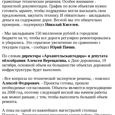
грамотные технические решения. Особое внимание -
проектной документации. График по всем объектам нужно
готовить заранее, чтобы подрядчики могли высказать свои
предложения, закупить технику. И обязательно - закладывать
деньги на содержание дорог. Весной мы это обязательно
проверим, - подчеркнул
Николай Киселев.
- Мы закладываем 150 миллионов рублей в городском
бюджете на то, чтобы все дороги регулярно ремонтировались
и убирались. Это серьезное увеличение по сравнению с
текущим годом, - сообщил
Юрий Пачин.
По словам
директора «Архангельскавтодора» и депутата
облсобрания Алексея Верещагина,
к Дню дорожника, 19
октября, основной объем на большинстве объектах дорожной
инфраструктуры будет выполнен.
- Все вопросы по технической экспертизе решены, - пояснил
Алексей Федорович
. - Проекты готовы, прошли
необходимые согласования. Объекты являются переходящими
на 2008 год, поэтому следующей весной мы начнем работы
как можно раньше, с тем, чтобы выполнить больший объем
ремонта.
А пока на одной из важнейших магистралей столицы
Поморья – Ленинградском проспекте кипит работа. От улицы