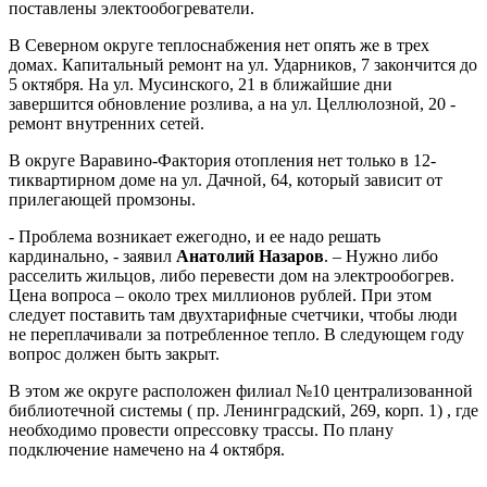
поставлены электообогреватели.
В Северном округе теплоснабжения нет опять же в трех
домах. Капитальный ремонт на ул. Ударников, 7 закончится до
5 октября. На ул. Мусинского, 21 в ближайшие дни
завершится обновление розлива, а на ул. Целлюлозной, 20 -
ремонт внутренних сетей.
В округе Варавино-Фактория отопления нет только в 12-
тиквартирном доме на ул. Дачной, 64, который зависит от
прилегающей промзоны.
- Проблема возникает ежегодно, и ее надо решать
кардинально, - заявил
Анатолий Назаров
. – Нужно либо
расселить жильцов, либо перевести дом на электрообогрев.
Цена вопроса – около трех миллионов рублей. При этом
следует поставить там двухтарифные счетчики, чтобы люди
не переплачивали за потребленное тепло. В следующем году
вопрос должен быть закрыт.
В этом же округе расположен филиал №10 централизованной
библиотечной системы ( пр. Ленинградский, 269, корп. 1) , где
необходимо провести опрессовку трассы. По плану
подключение намечено на 4 октября.