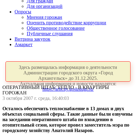
Для граждан
Для организаций
Опросы
Мнения горожан
Оценить противодействие коррупции
Общественное голосование
Публичные слушания
Витрина закупок
Амаркет
Здесь размещалась информация о деятельности
Администрации городского округа «Город
Архангельск» до 31.12.2025.
Актуальная информация и новости находятся:
ОПЕРАТИВНЫЙ ШТАБ: ТЕПЛО - В КВАРТИРЫ
https://arhcity.gosuslugi.ru/
ГОРОЖАН
3 октября 2007 г. среда, 16:40:03
Осталось обеспечить теплоснабжение в 13 домах и двух
объектах социальной сферы. Такие данные были озвучены
на заседании оперативного штаба по вхождению в
отопительный сезон, которое провел заместитель мэра по
городскому хозяйству Анатолий Назаров.