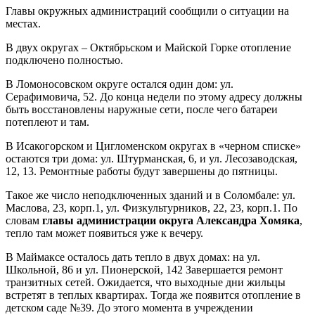
Главы окружных администраций сообщили о ситуации на
местах.
В двух округах – Октябрьском и Майской Горке отопление
подключено полностью.
В Ломоносовском округе остался один дом: ул.
Серафимовича, 52. До конца недели по этому адресу должны
быть восстановлены наружные сети, после чего батареи
потеплеют и там.
В Исакогорском и Цигломенском округах в «черном списке»
остаются три дома: ул. Штурманская, 6, и ул. Лесозаводская,
12, 13. Ремонтные работы будут завершены до пятницы.
Такое же число неподключенных зданий и в Соломбале: ул.
Маслова, 23, корп.1, ул. Физкультурников, 22, 23, корп.1. По
словам
главы администрации округа Александра Хомяка
,
тепло там может появиться уже к вечеру.
В Маймаксе осталось дать тепло в двух домах: на ул.
Школьной, 86 и ул. Пионерской, 142 Завершается ремонт
транзитных сетей. Ожидается, что выходные дни жильцы
встретят в теплых квартирах. Тогда же появится отопление в
детском саде №39. До этого момента в учреждении