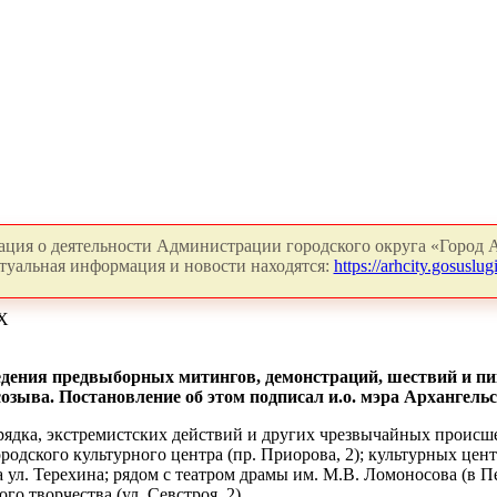
ция о деятельности Администрации городского округа «Город А
туальная информация и новости находятся:
https://arhcity.gosuslugi
Х
едения предвыборных митингов, демонстраций, шествий и пи
зыва. Постановление об этом подписал и.о. мэра Архангель
ядка, экстремистских действий и других чрезвычайных происш
одского культурного центра (пр. Приорова, 2); культурных цент
на ул. Терехина; рядом с театром драмы им. М.В. Ломоносова (в 
го творчества (ул. Севстроя, 2).