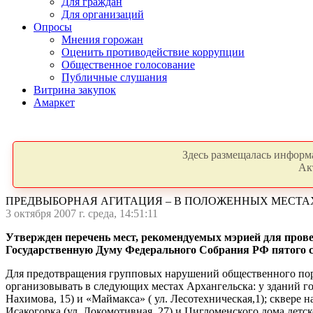
Для граждан
Для организаций
Опросы
Мнения горожан
Оценить противодействие коррупции
Общественное голосование
Публичные слушания
Витрина закупок
Амаркет
Здесь размещалась информа
Ак
ПРЕДВЫБОРНАЯ АГИТАЦИЯ – В ПОЛОЖЕННЫХ МЕСТА
3 октября 2007 г. среда, 14:51:11
Утвержден перечень мест, рекомендуемых мэрией для пров
Государственную Думу Федерального Собрания РФ пятого со
Для предотвращения групповых нарушений общественного пор
организовывать в следующих местах Архангельска: у зданий гор
Нахимова, 15) и «Маймакса» ( ул. Лесотехническая,1); сквере 
Исакогорка (ул. Локомотивная, 27) и Цигломенского дома детско