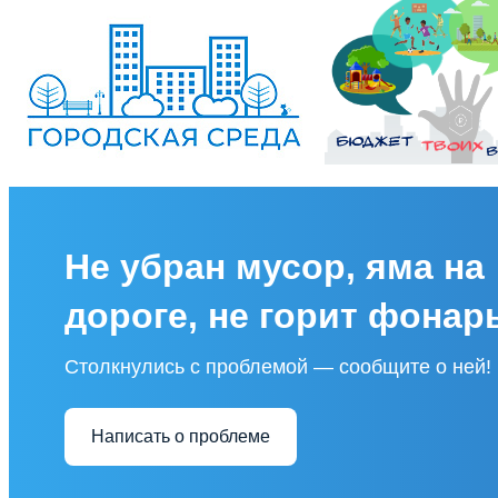
Не убран мусор, яма на
дороге, не горит фонар
Столкнулись с проблемой — сообщите о ней!
Написать о проблеме