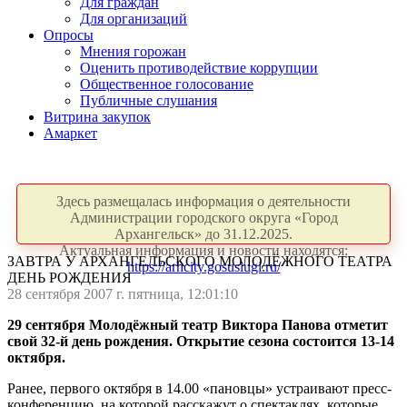
Для граждан
Для организаций
Опросы
Мнения горожан
Оценить противодействие коррупции
Общественное голосование
Публичные слушания
Витрина закупок
Амаркет
Здесь размещалась информация о деятельности
Администрации городского округа «Город
Архангельск» до 31.12.2025.
Актуальная информация и новости находятся:
ЗАВТРА У АРХАНГЕЛЬСКОГО МОЛОДЁЖНОГО ТЕАТРА
https://arhcity.gosuslugi.ru/
ДЕНЬ РОЖДЕНИЯ
28 сентября 2007 г. пятница, 12:01:10
29 сентября Молодёжный театр Виктора Панова отметит
свой 32-й день рождения. Открытие сезона состоится 13-14
октября.
Ранее, первого октября в 14.00 «пановцы» устраивают пресс-
конференцию, на которой расскажут о спектаклях, которые