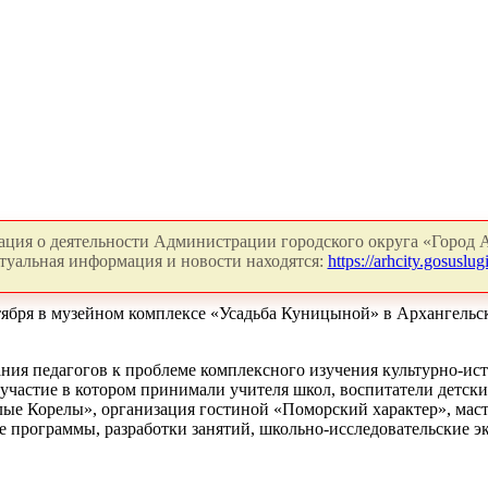
ция о деятельности Администрации городского округа «Город А
туальная информация и новости находятся:
https://arhcity.gosuslugi
нтября в музейном комплексе «Усадьба Куницыной» в Архангел
ния педагогов к проблеме комплексного изучения культурно-ист
участие в котором принимали учителя школ, воспитатели детски
е Корелы», организация гостиной «Поморский характер», мастер
е программы, разработки занятий, школьно-исследовательские 