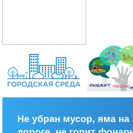
Не убран мусор, яма на
дороге, не горит фонар